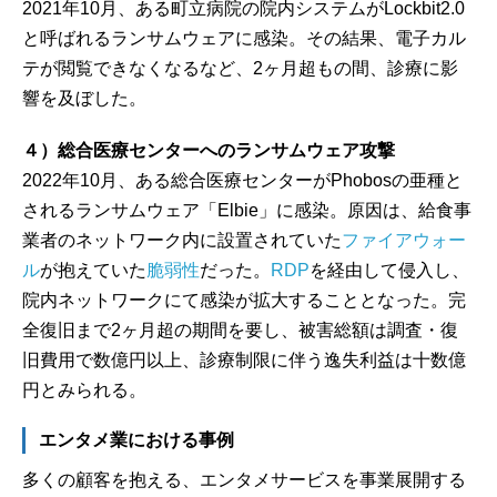
2021年10月、ある町立病院の院内システムがLockbit2.0
と呼ばれるランサムウェアに感染。その結果、電子カル
テが閲覧できなくなるなど、2ヶ月超もの間、診療に影
響を及ぼした。
４）総合医療センターへのランサムウェア攻撃
2022年10月、ある総合医療センターがPhobosの亜種と
されるランサムウェア「Elbie」に感染。原因は、給食事
業者のネットワーク内に設置されていた
ファイアウォー
ル
が抱えていた
脆弱性
だった。
RDP
を経由して侵入し、
院内ネットワークにて感染が拡大することとなった。完
全復旧まで2ヶ月超の期間を要し、被害総額は調査・復
旧費用で数億円以上、診療制限に伴う逸失利益は十数億
円とみられる。
エンタメ業における事例
多くの顧客を抱える、エンタメサービスを事業展開する