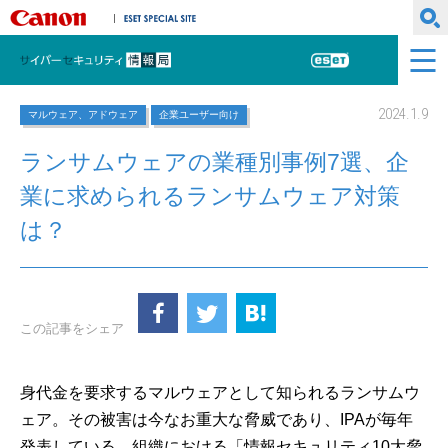
キヤノンマーケティングジャパン株式会社
ESET SPECIAL SITE
サイバーセキュリティ情報局
ESET
2024.1.9
マルウェア、アドウェア
企業ユーザー向け
ランサムウェアの業種別事例7選、企
業に求められるランサムウェア対策
は？
この記事をシェア
身代金を要求するマルウェアとして知られるランサムウ
ェア。その被害は今なお重大な脅威であり、IPAが毎年
発表している、組織における「情報セキュリティ10大脅