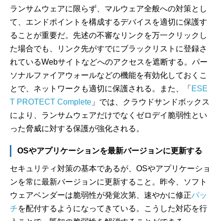
ランサムウェアに限らず、マルウェア全般への対策とし
て、エンドポイントを構成するデバイスを適切に保護す
ることが重要だ。先述の不審なリンクを万一クリックし
た場合でも、リンク先がすでにブラックリストに登録さ
れているWebサイトなどへのアクセスを遮断する。パー
ソナルファイアウォールなどの機能を有効化しておくこ
とで、ネットワークも適切に保護される。また、「
ESE
T PROTECT Complete
」では、クラウドサンドボックス
により、ランサムウェアだけでなくゼロデイ脆弱性とい
った脅威に対する保護が強化される。
OSやアプリケーションを最新バージョンに更新する
セキュリティ対策の基本であるが、OSやアプリケーショ
ンを常に最新バージョンに更新すること。昨今、ソフト
ウェアベンダーは脆弱性が発覚次第、速やかに修正
パッ
チ
を配付するようになってきている。こうした対応を行