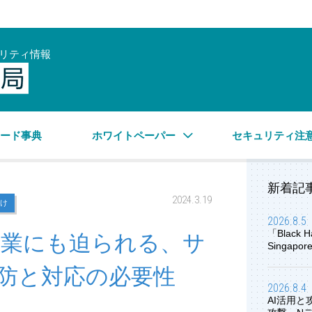
リティ情報
サイバーセキュリティ情報局
ワード事典
ホワイトペーパー
セキュリティ注
新着記
2024.3.19
け
2026.8.5
「Black H
企業にも迫られる、サ
Singap
防と対応の必要性
2026.8.4
AI活用