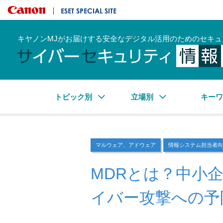
キヤノンマーケティングジャパン株式会社
ESET SPECIAL SITE
キヤノンMJがお届けする安全なデジタル活用のためのセキュ
トピック別
立場別
キー
マルウェア、アドウェア
情報システム担当者向
MDRとは？中小
イバー攻撃への予