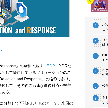
パ
る
リ
は
い
Bi
す
nd Response」の略称であり、
EDR
、XDRな
そ
スとして提供しているソリューションのこ
が
tection and Response」の略称であり、
検知して、その後の迅速な事後対応や被害
公
である。
も
す
階に分類して可視化したものとして、米国の