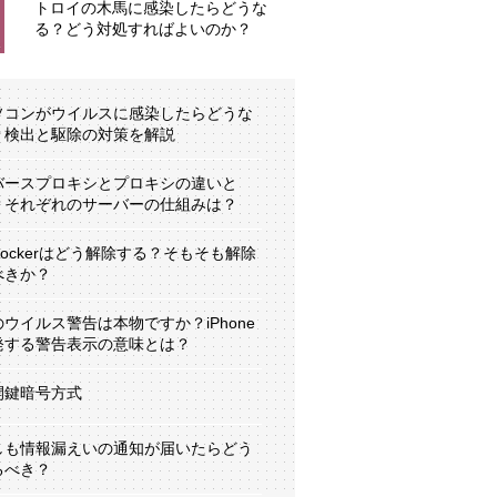
トロイの木馬に感染したらどうな
る？どう対処すればよいのか？
ソコンがウイルスに感染したらどうな
？検出と駆除の対策を解説
バースプロキシとプロキシの違いと
？それぞれのサーバーの仕組みは？
tLockerはどう解除する？そもそも解除
べきか？
のウイルス警告は本物ですか？iPhone
発する警告表示の意味とは？
開鍵暗号方式
しも情報漏えいの通知が届いたらどう
るべき？