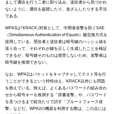
まして通信を行う二者に割り込み、送信者から気づかれ
ないように、通信を盗聴したり、改ざんしたりする手法
である。
WPA3は｢KRACK｣対策として、中間者攻撃を防ぐSAE
（Simultaneous Authentication of Equals）鍵交換方式を
採用している。受信者と送信者は暗号鍵のハッシュ値を
送り合って、それぞれが鍵を正しく生成したことを検証
できるが、暗号鍵そのものは授受しないため、攻撃者は
暗号鍵を推測できない。
なお、WPA2はパケットをキャプチャしてテスト等を行
うことができるという特性ゆえ、KRACK以外にも問題
を抱えている。例えば、よくあるパスワードの組み合わ
せから暗号キーを推測する「辞書攻撃」や、パスワード
を見つけるまで総当たりで試す「ブルートフォース攻
撃」などだ。WPA2の機器を利用する際は、この点には