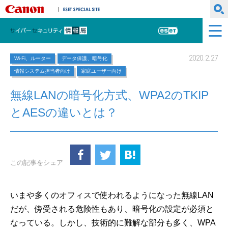
キヤノンマーケティングジャパン株式会社
ESET SPECIAL SITE
サイバーセキュリティ情報局
ESET
2020.2.27
Wi-Fi、ルーター
データ保護、暗号化
情報システム担当者向け
家庭ユーザー向け
無線LANの暗号化方式、WPA2のTKIP
とAESの違いとは？
この記事をシェア
いまや多くのオフィスで使われるようになった無線LAN
だが、傍受される危険性もあり、暗号化の設定が必須と
なっている。しかし、技術的に難解な部分も多く、WPA