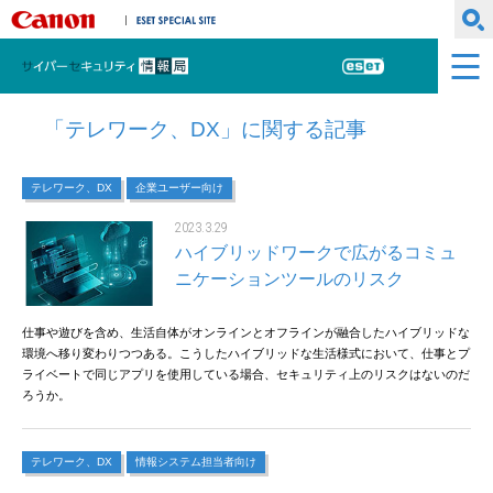
キヤノンマーケティングジャパン株式会社
ESET SPECIAL SITE
サイバーセキュリティ情報局
ESET
「テレワーク、DX」に関する記事
テレワーク、DX
企業ユーザー向け
2023.3.29
ハイブリッドワークで広がるコミュ
ニケーションツールのリスク
仕事や遊びを含め、生活自体がオンラインとオフラインが融合したハイブリッドな
環境へ移り変わりつつある。こうしたハイブリッドな生活様式において、仕事とプ
ライベートで同じアプリを使用している場合、セキュリティ上のリスクはないのだ
ろうか。
テレワーク、DX
情報システム担当者向け