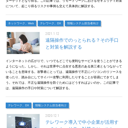
ターゲットとなり得る。この記事では、リモートワークにおけるセキュリティ対策
について、起こり得るリスクや事例も交えて具体的に解説する。
ネットワーク、Web
テレワーク、DX
情報システム担当者向け
2021.1.12
遠隔操作でのっとられる？その手口
と対策を解説する
インターネットの広がりで、いつでもどこでも便利なサービスを使うことができる
ようになった。しかし、それは世界中に点在する悪意のある第三者ともつながって
いることを意味する。攻撃者にとっては、遠隔操作で不正にパソコンのリソースを
使ったり、踏み台にしてサイバー攻撃に利用したりすることが容易にできてしま
う。それでは、不正な遠隔操作を防ぐためにはどうすればよいのか。この記事で
は、遠隔操作の手口や対策について解説する。
テレワーク、DX
情報システム担当者向け
2020.12.1
テレワーク導入で中小企業が活用す