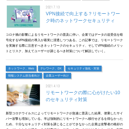
2021.7.13
VPN接続で向上する？リモートワー
ク時のネットワークセキュリティ
コロナ禍の影響によるリモートワークの普及に伴い、企業ではデータの送受信を暗
号化するVPN接続の導入が着実に浸透しつつある。この記事では、リモートワーク
を実施する際に注意すべきネットワークのセキュリティ、そしてVPN接続のメリッ
トとリスク、加えてユーザーが講じるべき対策について解説していく。
ネットワーク、Web
テレワーク、DX
セキュリティ強化・対策
情報システム担当者向け
企業ユーザー向け
2021.4.13
リモートワークの際に心がけたい10
のセキュリティ対策
新型コロナウイルスによってリモートワークが急速に普及した結果、便乗したサイ
バー攻撃も増加している。半ば強制的にリモートワークへ移行せざるを得なかった
ため、十分なセキュリティ対策を講じることができなかった企業は攻撃者の格好の