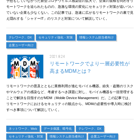
予想もしていなかった新型コロナウイルス感染症の拡大で、企業の規模を問わずリ
モートワークを迫られたものの、急激な環境の変化にセキュリティ対策が追いつい
ていない企業も少なくない。この記事では、急速に広がるリモートワークの裏で見
え隠れする「シャドーIT」のリスクと対策について解説していく。
テレワーク、DX
セキュリティ強化・対策
情報システム担当者向け
企業ユーザー向け
2021.8.24
リモートワークでより一層必要性が
高まるMDMとは？
リモートワークの普及とともに業務利用が進むモバイル機器。紛失・盗難のリスク
やマルウェアの感染など、考慮するべき課題に対し、モバイル機器を一括管理する
ことで解決を目指すのがMDM（Mobile Device Management）だ。この記事では、
リモートワークにおけるセキュリティの観点から、MDMの必要性や導入時に検討
すべき事項について解説していく。
ネットワーク、Web
データ保護、暗号化
テレワーク、DX
セキュリティ強化・対策
情報システム担当者向け
企業ユーザー向け