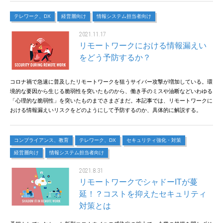
テレワーク、DX
経営層向け
情報システム担当者向け
2021.11.17
リモートワークにおける情報漏えい
をどう予防するか？
コロナ禍で急速に普及したリモートワークを狙うサイバー攻撃が増加している。環
境的な要因から生じる脆弱性を突いたものから、働き手のミスや油断などいわゆる
「心理的な脆弱性」を突いたものまでさまざまだ。本記事では、リモートワークに
おける情報漏えいリスクをどのようにして予防するのか、具体的に解説する。
コンプライアンス、教育
テレワーク、DX
セキュリティ強化・対策
経営層向け
情報システム担当者向け
2021.8.31
リモートワークでシャドーITが蔓
延！？コストを抑えたセキュリティ
対策とは