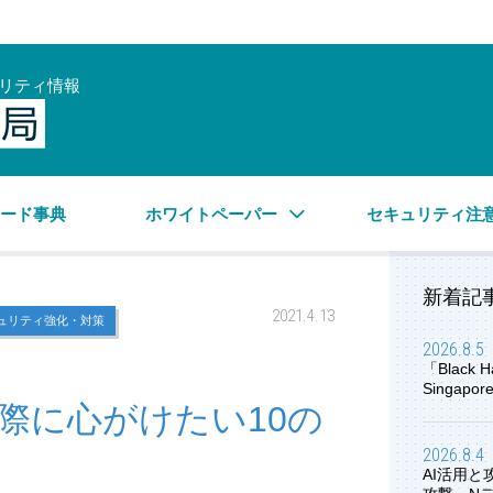
リティ情報
サイバーセキュリティ情報局
ワード事典
ホワイトペーパー
セキュリティ注
新着記
2021.4.13
ュリティ強化・対策
2026.8.5
「Black H
Singap
際に心がけたい10の
2026.8.4
AI活用