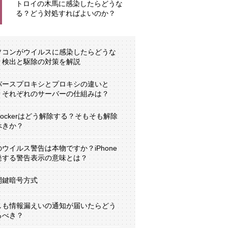
トロイの木馬に感染したらどうな
る？どう対処すればよいのか？
ソコンがウイルスに感染したらどうな
？検出と駆除の対策を解説
バースプロキシとプロキシの違いと
？それぞれのサーバーの仕組みは？
tLockerはどう解除する？そもそも解除
べきか？
のウイルス警告は本物ですか？iPhone
発する警告表示の意味とは？
開鍵暗号方式
しも情報漏えいの通知が届いたらどう
るべき？