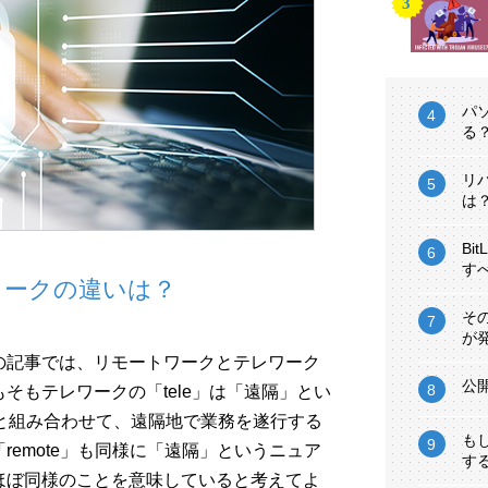
パ
る
リ
は
Bi
す
ワークの違いは？
そ
が
の記事では、リモートワークとテレワーク
公
そもテレワークの「tele」は「遠隔」とい
」と組み合わせて、遠隔地で業務を遂行する
も
emote」も同様に「遠隔」というニュア
す
ほぼ同様のことを意味していると考えてよ