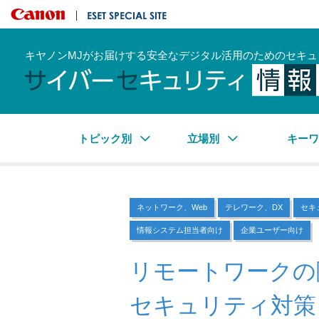
キヤノンマーケティングジャパン株式会社
ESET SPECIAL SITE
キヤノンMJがお届けする安全なデジタル活用のためのセキュ
トピック別
立場別
キー
ネットワーク、Web
テレワーク、DX
セキ
情報システム担当者向け
企業ユーザー向け
リモートワークの
セキュリティ対策