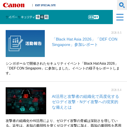
キヤノンマーケティングジャパン株式会社
ESET SPECIAL SITE
サイバーセキュリティ情報局
ESET
2026.8.5
「Black Hat Asia 2026」「DEF CON
Singapore」参加レポート
シンガポールで開催されたセキュリティイベント「Black Hat Asia 2026」
「DEF CON Singapore」に参加しました。イベントの様子をレポートしま
す。
2026.8.4
AI活用と攻撃者の組織化で高度化する
ゼロデイ攻撃・Nデイ攻撃への現実的
な備えとは
攻撃者の組織化やAI活用により、ゼロデイ攻撃の脅威は深刻さを増してい
る。近年は、未知の脆弱性を突くゼロデイ攻撃に加え、既知の脆弱性を悪用