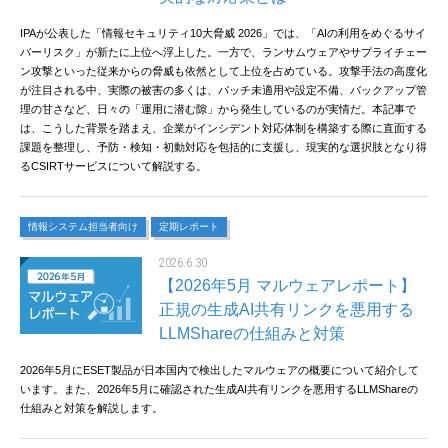
IPAが公表した「情報セキュリティ10大脅威 2026」では、「AIの利用をめぐるサイ
バーリスク」が新たに上位へ浮上した。一方で、ランサムウェアやサプライチェー
ン攻撃といった従来からの脅威も依然として上位を占めている。攻撃手法の高度化
が注目される中、実際の被害の多くは、パッチ未適用や設定不備、バックアップ管
理の甘さなど、日々の「運用に潜む隙」から発生しているのが実情だ。本記事で
は、こうした背景を踏まえ、企業がインシデント対応体制を構築する際に直面する
課題を整理し、予防・検知・初動対応を包括的に支援し、現実的な選択肢となり得
るCSIRTサービスについて解説する。
情報システム担当者向け
定期レポート
2026.6.30
【2026年5月 マルウェアレポート】
正規の生成AI共有リンクを悪用する
LLMShareの仕組みと対策
2026年5月にESET製品が日本国内で検出したマルウェアの概要について紹介して
います。また、2026年5月に確認された生成AI共有リンクを悪用するLLMShareの
仕組みと対策を解説します。