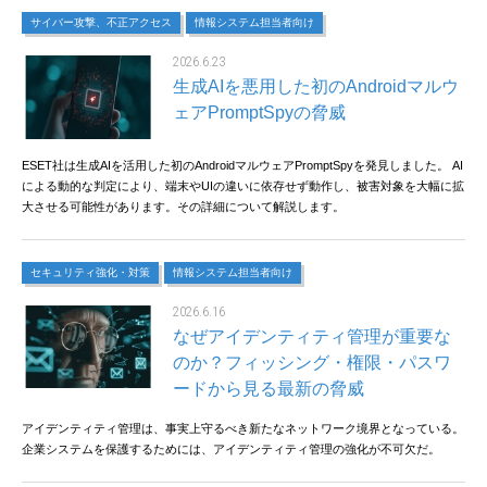
サイバー攻撃、不正アクセス
情報システム担当者向け
2026.6.23
生成AIを悪用した初のAndroidマルウ
ェアPromptSpyの脅威
ESET社は生成AIを活用した初のAndroidマルウェアPromptSpyを発見しました。 AI
による動的な判定により、端末やUIの違いに依存せず動作し、被害対象を大幅に拡
大させる可能性があります。その詳細について解説します。
セキュリティ強化・対策
情報システム担当者向け
2026.6.16
なぜアイデンティティ管理が重要な
のか？フィッシング・権限・パスワ
ードから見る最新の脅威
アイデンティティ管理は、事実上守るべき新たなネットワーク境界となっている。
企業システムを保護するためには、アイデンティティ管理の強化が不可欠だ。