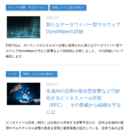
サイバー攻撃、不正アクセス
情報システム担当者向け
2026.6.9
新たなデータワイパー型マルウェア
DynoWiperの詳細
ESET社は、ポーランドのエネルギー企業に使用された新たなデータワイパー型マ
ルウェアDynoWiperが与えた影響をより技術的に分析しました。その詳細について
解説します。
メール
情報システム担当者向け
2026.6.2
生成AIの活用や複合型攻撃など巧妙
化するビジネスメール詐欺
（BEC）、その脅威から組織を守る
には
ビジネスメール詐欺（BEC）は以前から存在する攻撃手法だが、近年は生成AIの悪
用やマルチチャネル攻撃の普及を背景に被害規模が拡大している。従来であれば見