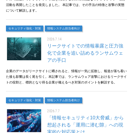
活動を再開したことを発見しました。 本記事では、その手法の特徴と攻撃の実態
について解説します。
セキュリティ強化・対策
情報システム担当者向け
2026.7.14
リークサイトでの情報暴露と圧力強
化で企業を追い詰めるランサムウェ
アの手口
企業のデータがリークサイトに晒されると、情報が一気に拡散し、報道が落ち着い
た後も影響は長く尾を引く。本記事では、ランサムウェア攻撃におけるリークサイ
トの役割と、標的となり得る企業が備えるべき対策のポイントを解説する。
セキュリティ強化・対策
情報システム担当者向け
2026.7.7
「情報セキュリティ10大脅威」から
想起される「運用に潜む隙」への現
実的な対応策とは