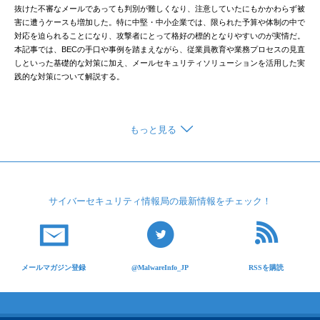
抜けた不審なメールであっても判別が難しくなり、注意していたにもかかわらず被
害に遭うケースも増加した。特に中堅・中小企業では、限られた予算や体制の中で
対応を迫られることになり、攻撃者にとって格好の標的となりやすいのが実情だ。
本記事では、BECの手口や事例を踏まえながら、従業員教育や業務プロセスの見直
しといった基礎的な対策に加え、メールセキュリティソリューションを活用した実
践的な対策について解説する。
もっと見る
サイバーセキュリティ
情報局の最新情報を
チェック！
メールマガジン登録
@MalwareInfo_JP
RSSを購読