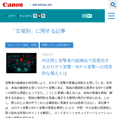
キヤノンマーケティングジャパン株式会社
ESET SPECIAL SITE
サイバーセキュリティ情報局
ESET
「立場別」に関する記事
セキュリティ強化・対策
情報システム担当者向け
2026.8.4
AI活用と攻撃者の組織化で高度化す
るゼロデイ攻撃・Nデイ攻撃への現実
的な備えとは
攻撃者の組織化やAI活用により、ゼロデイ攻撃の脅威は深刻さを増している。近年
は、未知の脆弱性を突くゼロデイ攻撃に加え、既知の脆弱性を悪用するNデイ攻撃
への対応も課題となってきた。こうした脅威に備えるには、未知の脅威を検知・解
析する仕組みと、既知の脆弱性を迅速に修正する運用の両方が求められる。しか
し、限られた人員の中でこれらを継続的に実施するのは容易ではない。本記事で
は、ゼロデイ攻撃とNデイ攻撃の実態を整理した上で、中堅・中小企業が現実的に
取り組める対策のポイントを解説し、エンドポイントセキュリティソリューション
が担う役割を紹介する。