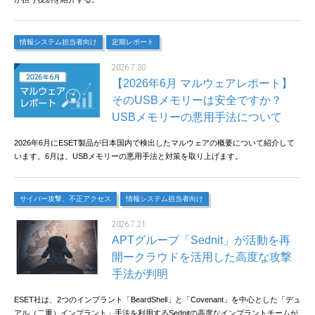
情報システム担当者向け
定期レポート
2026.7.30
【2026年6月 マルウェアレポート】
そのUSBメモリーは安全ですか？
USBメモリーの悪用手法について
2026年6月にESET製品が日本国内で検出したマルウェアの概要について紹介して
います。6月は、USBメモリーの悪用手法と対策を取り上げます。
サイバー攻撃、不正アクセス
情報システム担当者向け
2026.7.21
APTグループ「Sednit」が活動を再
開ークラウドを活用した高度な攻撃
手法が判明
ESET社は、2つのインプラント「BeardShell」と「Covenant」を中心とした「デュ
アル（二重）インプラント」手法を利用するSednitの高度なインプラントチームが