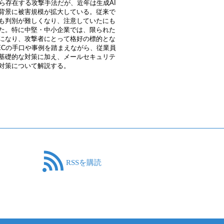
ら存在する攻撃手法だが、近年は生成AI
背景に被害規模が拡大している。従来で
も判別が難しくなり、注意していたにも
た。特に中堅・中小企業では、限られた
になり、攻撃者にとって格好の標的とな
ECの手口や事例を踏まえながら、従業員
基礎的な対策に加え、メールセキュリテ
対策について解説する。
RSSを購読