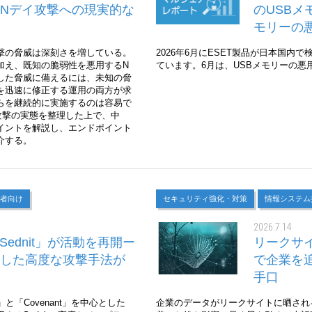
Nデイ攻撃への現実的な
のUSBメ
モリーの
撃の脅威は深刻さを増している。
2026年6月にESET製品が日本国
加え、既知の脆弱性を悪用するN
ています。6月は、USBメモリーの悪
した脅威に備えるには、未知の脅
を迅速に修正する運用の両方が求
らを継続的に実施するのは容易で
攻撃の実態を整理した上で、中
イントを解説し、エンドポイント
介する。
者向け
セキュリティ強化・対策
情報システム
2026.7.14
Sednit」が活動を再開ー
リークサ
した高度な攻撃手法が
で企業を
手口
l」と「Covenant」を中心とした
企業のデータがリークサイトに晒され