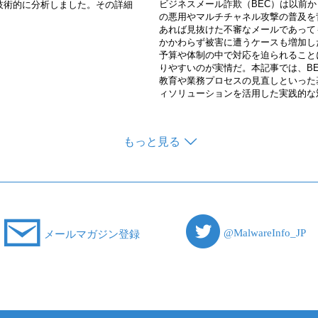
ビジネスメール詐欺（BEC）は以前か
より技術的に分析しました。その詳細
の悪用やマルチチャネル攻撃の普及を
あれば見抜けた不審なメールであって
かかわらず被害に遭うケースも増加し
予算や体制の中で対応を迫られること
りやすいのが実情だ。本記事では、B
教育や業務プロセスの見直しといった
ィソリューションを活用した実践的な
もっと見る
@MalwareInfo_JP
メールマガジン登録