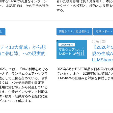
るSednitの高度なインプラン
着いた後も影響は長く尾を引く。本記
た。 本記事では、その手法の特徴
ークサイトの役割と、標的となり得る
する。
け
情報システム担当者向け
定期レポート
2026.6.30
ティ10大脅威」から想
【2026
に潜む隙」への現実的
規の生成
LLMSha
2026」では、「AIの利用をめぐる
2026年5月にESET製品が日本国
一方で、ランサムウェアやサプラ
ています。また、2026年5月に確認さ
然として上位を占めている。攻撃
LLMShareの仕組みと対策を解説しま
多くは、パッチ未適用や設定不
運用に潜む隙」から発生している
まえ、企業がインシデント対応体
防・検知・初動対応を包括的に支
ービスについて解説する。