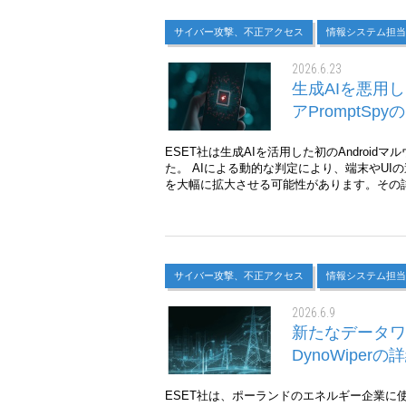
サイバー攻撃、不正アクセス
情報システム担当
2026.6.23
生成AIを悪用し
アPromptSpy
ESET社は生成AIを活用した初のAndroidマル
た。 AIによる動的な判定により、端末やUI
を大幅に拡大させる可能性があります。その
サイバー攻撃、不正アクセス
情報システム担当
2026.6.9
新たなデータワ
DynoWiperの
ESET社は、ポーランドのエネルギー企業に