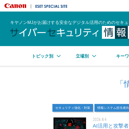
キヤノンマーケティングジャパン株式会社
ESET SPECIAL SITE
キヤノンMJがお届けする安全なデジタル活用のためのセキュ
トピック別
立場別
キー
「
セキュリティ強化・対策
情報システム担当者向
2026.8.4
AI活用と攻撃