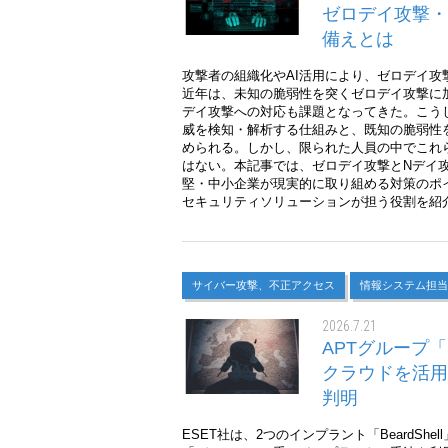
ゼロデイ攻撃・
備えとは
攻撃者の組織化やAI活用により、ゼロデイ攻
近年は、未知の脆弱性を突くゼロデイ攻撃に
デイ攻撃への対応も課題となってきた。こう
威を検知・解析する仕組みと、既知の脆弱性
められる。しかし、限られた人員の中でこれ
はない。本記事では、ゼロデイ攻撃とNデイ
堅・中小企業が現実的に取り組める対策のポ
セキュリティソリューションが担う役割を紹
サイバー攻撃、不正アクセス
情報システム担当
2026.7.21
APTグループ「
クラウドを活用
判明
ESET社は、2つのインプラント「BeardShel