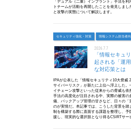
「デュアル（二重）インプラント」手法を利用す
トチームが活動を再開したことを発見しまし
と攻撃の実態について解説します。
セキュリティ強化・対策
情報システム担当者向
2026.7.7
「情報セキュリ
起される「運用
な対応策とは
IPAが公表した「情報セキュリティ10大脅威 
サイバーリスク」が新たに上位へ浮上した。
イチェーン攻撃といった従来からの脅威も依
手法の高度化が注目される中、実際の被害の
備、バックアップ管理の甘さなど、日々の「
のが実情だ。本記事では、こうした背景を踏
制を構築する際に直面する課題を整理し、予
援し、現実的な選択肢となり得るCSIRTサ