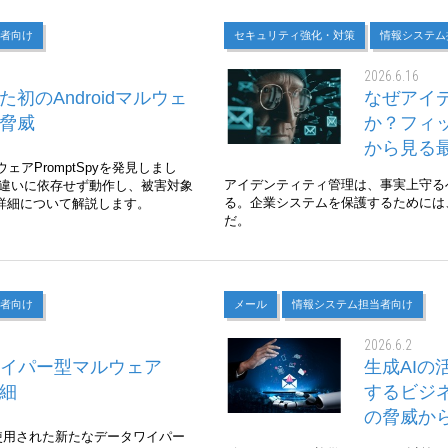
者向け
セキュリティ強化・対策
情報システム
2026.6.16
た初のAndroidマルウェ
なぜアイ
の脅威
か？フィ
から見る
ウェアPromptSpyを発見しまし
アイデンティティ管理は、事実上守る
の違いに依存せず動作し、被害対象
る。企業システムを保護するためには
詳細について解説します。
だ。
者向け
メール
情報システム担当者向け
2026.6.2
イパー型マルウェア
生成AI
詳細
するビジ
の脅威か
使用された新たなデータワイパー