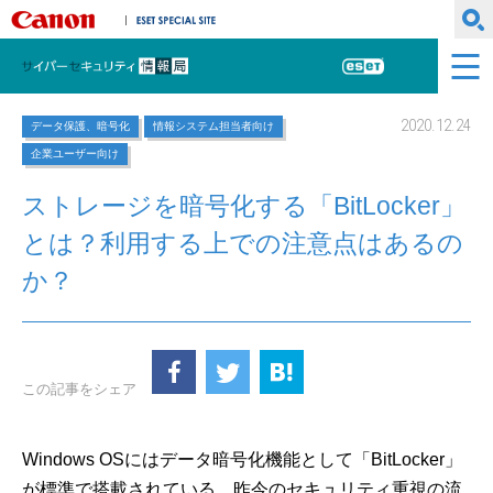
キヤノンマーケティングジャパン株式会社
ESET SPECIAL SITE
サイバーセキュリティ情報局
ESET
2020.12.24
データ保護、暗号化
情報システム担当者向け
企業ユーザー向け
ストレージを暗号化する「BitLocker」
とは？利用する上での注意点はあるの
か？
この記事をシェア
Windows OSにはデータ暗号化機能として「BitLocker」
が標準で搭載されている。昨今のセキュリティ重視の流