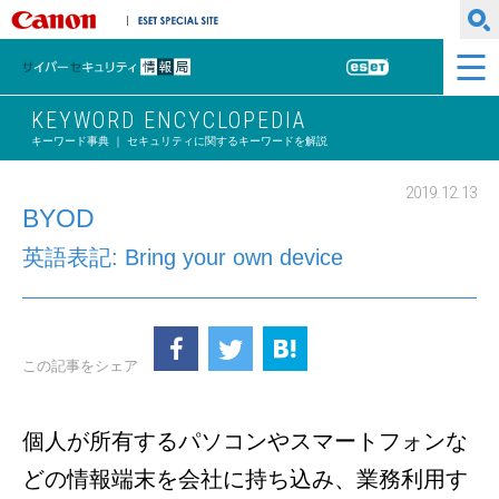
キヤノンマーケティングジャパン株式会社
ESET SPECIAL SITE
サイバーセキュリティ情報局
ESET
KEYWORD ENCYCLOPEDIA
キーワード事典 ｜ セキュリティに関するキーワードを解説
2019.12.13
BYOD
英語表記: Bring your own device
この記事をシェア
個人が所有するパソコンやスマートフォンな
どの情報端末を会社に持ち込み、業務利用す