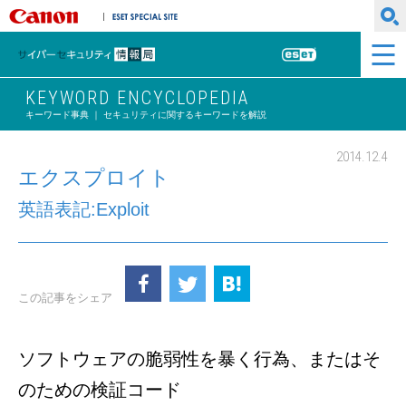
キヤノンマーケティングジャパン株式会社
ESET SPECIAL SITE
サイバーセキュリティ情報局
ESET
KEYWORD ENCYCLOPEDIA
キーワード事典 ｜ セキュリティに関するキーワードを解説
2014.12.4
エクスプロイト
英語表記:Exploit
この記事をシェア
ソフトウェアの脆弱性を暴く行為、またはそ
のための検証コード