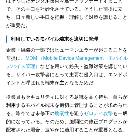
はそうしたデジタル技術を逐一アップデートすること
で、その手口を巧妙化させている。そうした前提に立
ち、日々新しい手口を把握・理解して対策を講じること
が重要だ。
利用しているモバイル端末を適切に管理
企業・組織の一部ではヒューマンエラーが起こることを
前提に、
MDM （Mobile Device Management：モバイル
デバイス管理）
などを用いて紛失・盗難対策を講じてい
る。サイバー攻撃者にとって主要な侵入口は、エンドポ
イントと呼ばれる端末が主となるためだ。
従業員もセキュリティに対する意識を高く持ち、自らが
利用するモバイル端末を適切に管理することが求められ
る。昨今では未修正の
脆弱性
を狙う
ゼロデイ攻撃
も一般
的になっている。そのため、脆弱性の修正プログラムが
配布された場合、速やかに適用することが重要となる。