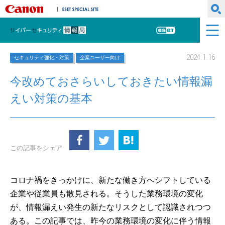
キヤノンマーケティングジャパン株式会社
ESET SPECIAL SITE
サイバーセキュリティ情報局
ESET
2024.1.16
セキュリティ強化・対策
企業ユーザー向け
今改めておさらいしておきたい情報漏
えい対策の基本
この記事をシェア
コロナ禍をきっかけに、新たな働き方へシフトしている
企業や従業員も散見される。そうした業務環境の変化
が、情報漏えい発生の新たなリスクとして認識されつつ
ある。この記事では、昨今の業務環境の変化に伴う情報