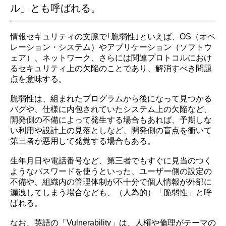
ル」とも呼ばれる。
情報セキュリティの文脈で｢脆弱性｣といえば、OS（オペ
レーション・システム）やアプリケーション（ソフトウ
ェア）、ネットワーク、さらには関連プロトコルにおけ
るセキュリティ上の欠陥のことであり、解消すべき問題
点を意味する。
脆弱性は、組まれたプログラムから後になって見つかる
バグや、仕様に内包されていたシステム上の欠陥など、
開発側の不備によって発生する場合もあれば、予期しな
い利用や設計上の見落としなど、開発側の盲点を衝いて
第三者が悪用して発覚する場合もある。
生年月日や電話番号など、第三者でもすぐに見当のつく
ようなパスワードを使うといった、ユーザー側の設定の
不備や、組織内の管理体制が不十分で個人情報が外部に
漏洩してしまう場合なども、（人為的）「脆弱性」と呼
ばれる。
なお、英語の「Vulnerability」は、人権や倫理がテーマの