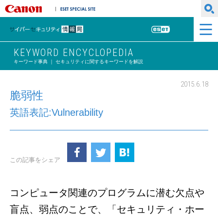
キヤノンマーケティングジャパン株式会社
ESET SPECIAL SITE
サイバーセキュリティ情報局
ESET
KEYWORD ENCYCLOPEDIA
キーワード事典 ｜ セキュリティに関するキーワードを解説
2015.6.18
脆弱性
英語表記:Vulnerability
この記事をシェア
コンピュータ関連のプログラムに潜む欠点や
盲点、弱点のことで、「セキュリティ・ホー