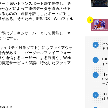
ワーク層やトランスポート層で動作し、送
番号などによって通信データを通過させる
きるものの、通信を許可したポートに対し
ある。そのため、IPS/IDS、Webフィル
。
イ型はプロキシサーバーとして機能し、ネ
ようにする。
パ
セキュリティ対策ソフト）にもファイアウォ
る
場合があり、「パーソナルファイアウォー
や通信するユーザーによる制御や、Web
Bi
ど特定サービスの保護に特化したファイア
す
【
U
ー
リ
は
遮断する。