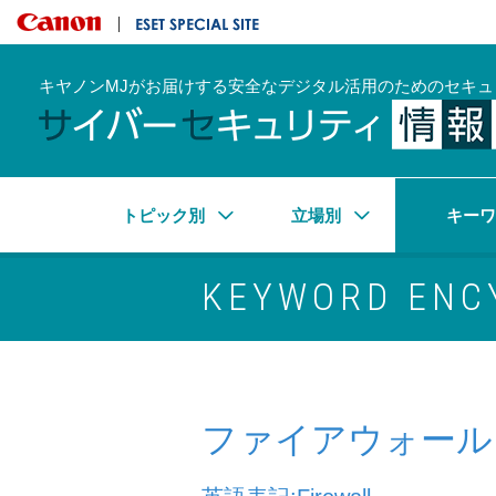
キヤノンマーケティングジャパン株式会社
ESET SPECIAL SITE
キヤノンMJがお届けする安全なデジタル活用のためのセキュ
トピック別
立場別
キー
KEYWORD ENC
ファイアウォール