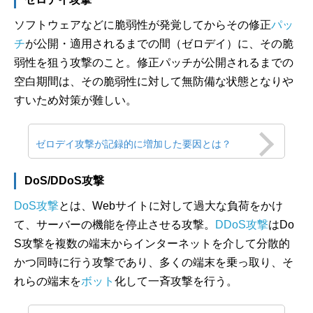
ソフトウェアなどに脆弱性が発覚してからその修正
パッ
チ
が公開・適用されるまでの間（ゼロデイ）に、その脆
弱性を狙う攻撃のこと。修正パッチが公開されるまでの
空白期間は、その脆弱性に対して無防備な状態となりや
すいため対策が難しい。
ゼロデイ攻撃が記録的に増加した要因とは？
DoS/DDoS攻撃
DoS攻撃
とは、Webサイトに対して過大な負荷をかけ
て、サーバーの機能を停止させる攻撃。
DDoS攻撃
はDo
S攻撃を複数の端末からインターネットを介して分散的
かつ同時に行う攻撃であり、多くの端末を乗っ取り、そ
れらの端末を
ボット
化して一斉攻撃を行う。