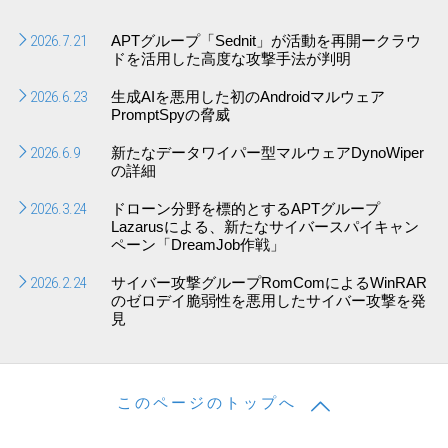
2026.7.21
APTグループ「Sednit」が活動を再開ークラウ
ドを活用した高度な攻撃手法が判明
2026.6.23
生成AIを悪用した初のAndroidマルウェア
PromptSpyの脅威
2026.6.9
新たなデータワイパー型マルウェアDynoWiper
の詳細
2026.3.24
ドローン分野を標的とするAPTグループ
Lazarusによる、新たなサイバースパイキャン
ペーン「DreamJob作戦」
2026.2.24
サイバー攻撃グループRomComによるWinRAR
のゼロデイ脆弱性を悪用したサイバー攻撃を発
見
このページのトップへ