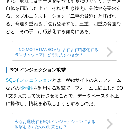
また、最近ではデータを暗号化するだけでなく、データ
自体を窃取した上で、それと引き換えに身代金を要求す
る、ダブルエクストーション（二重の脅迫）と呼ばれ
る、脅迫を重ねる手法も登場する。三重、四重の脅迫な
どと、その手口は巧妙化する傾向にある。
「NO MORE RANSOM!」ますます凶悪化する
ランサムウェアにどう対抗すべきか？
SQLインジェクション攻撃
SQLインジェクション
とは、Webサイトの入力フォーム
などの
脆弱性
を利用する攻撃で、フォームに細工したSQ
L文を入力して実行させることで、データベースを不正
に操作し、情報を窃取しようとするものだ。
今なお継続するSQLインジェクションによる
攻撃を防ぐための対策とは？