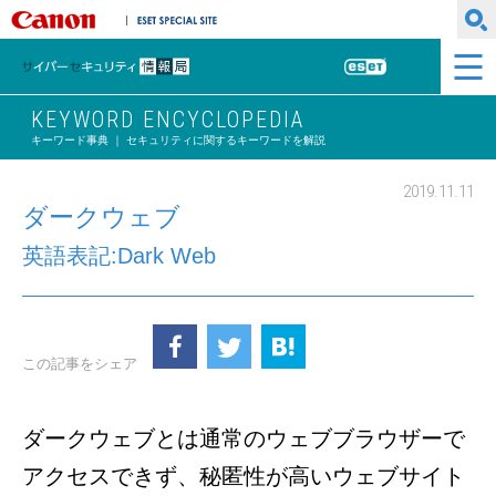
キヤノンマーケティングジャパン株式会社
ESET SPECIAL SITE
サイバーセキュリティ情報局
ESET
KEYWORD ENCYCLOPEDIA
キーワード事典 ｜ セキュリティに関するキーワードを解説
2019.11.11
ダークウェブ
英語表記:Dark Web
この記事をシェア
ダークウェブとは通常のウェブブラウザーで
アクセスできず、秘匿性が高いウェブサイト