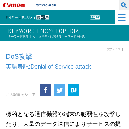
キヤノンマーケティングジャパン株式会社
ESET SPECIAL SITE
サイバーセキュリティ情報局
ESET
KEYWORD ENCYCLOPEDIA
キーワード事典 ｜ セキュリティに関するキーワードを解説
2014.12.4
DoS攻撃
英語表記:Denial of Service attack
この記事をシェア
標的となる通信機器や端末の脆弱性を攻撃し
たり、大量のデータ送信によりサービスの提