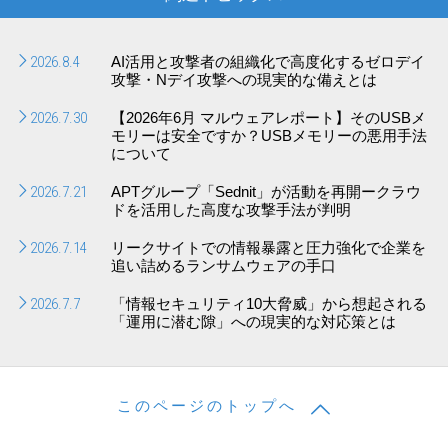
2026.8.4
AI活用と攻撃者の組織化で高度化するゼロデイ
攻撃・Nデイ攻撃への現実的な備えとは
2026.7.30
【2026年6月 マルウェアレポート】そのUSBメ
モリーは安全ですか？USBメモリーの悪用手法
について
2026.7.21
APTグループ「Sednit」が活動を再開ークラウ
ドを活用した高度な攻撃手法が判明
2026.7.14
リークサイトでの情報暴露と圧力強化で企業を
追い詰めるランサムウェアの手口
2026.7.7
「情報セキュリティ10大脅威」から想起される
「運用に潜む隙」への現実的な対応策とは
このページのトップへ