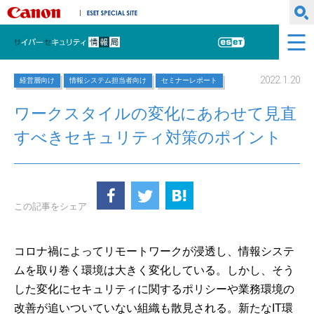
キヤノンマーケティングジャパン株式会社
ESET SPECIAL SITE
サイバーセキュリティ情報局
ESET
2022.1.20
経営層向け
情報システム担当者向け
セミナーレポート
ワークスタイルの変化にあわせて見直
すべきセキュリティ対策のポイント
この記事をシェア
コロナ禍によってリモートワークが浸透し、情報システ
ムを取り巻く環境は大きく変化している。しかし、そう
した変化にセキュリティに関するポリシーや業務環境の
改善が追いついていない組織も散見される。新たなIT環