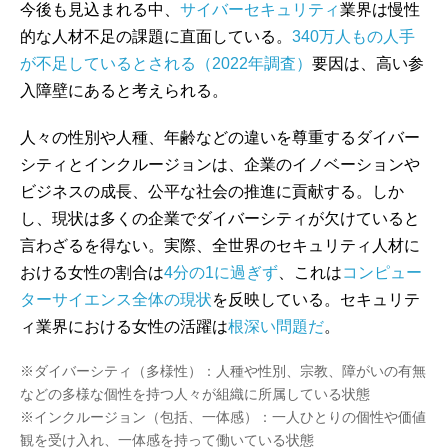
今後も見込まれる中、
サイバーセキュリティ
業界は慢性
的な人材不足の課題に直面している。
340万人もの人手
が不足しているとされる（2022年調査）
要因は、高い参
入障壁にあると考えられる。
人々の性別や人種、年齢などの違いを尊重するダイバー
シティとインクルージョンは、企業のイノベーションや
ビジネスの成長、公平な社会の推進に貢献する。しか
し、現状は多くの企業でダイバーシティが欠けていると
言わざるを得ない。実際、全世界のセキュリティ人材に
おける女性の割合は
4分の1に過ぎず
、これは
コンピュー
ターサイエンス全体の現状
を反映している。セキュリテ
ィ業界における女性の活躍は
根深い問題だ
。
※ダイバーシティ（多様性）：人種や性別、宗教、障がいの有無
などの多様な個性を持つ人々が組織に所属している状態
※インクルージョン（包括、一体感）：一人ひとりの個性や価値
観を受け入れ、一体感を持って働いている状態