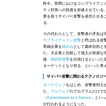
昨今、世間におけるコンプライアン
ティ対策への投資を加速させている
業を狙うサイバー攻撃を成功させる
る。
その代わりとして、攻撃者の矛先は
サプライチェーン攻撃
と呼ばれる攻
零細企業を
踏み台
として最終目的と
た、大企業と比較して侵入が容易な
後、
標的型攻撃
を仕掛けるといった
ターゲットとなり得る、といった考
サイバー攻撃に関わるテクノロジ
ダークウェブ
をはじめ、攻撃者同士
た、
マルウェア
のプログラムだけで
（Ransomware as a Service）
とい
が行われるようになった。