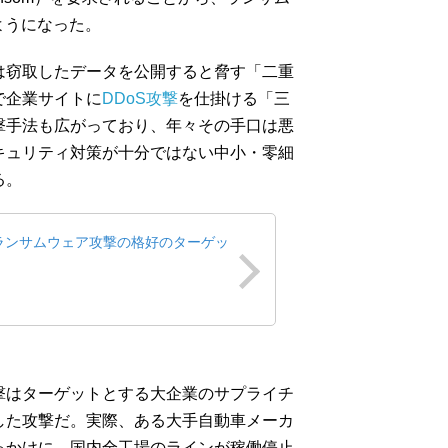
るようになった。
は窃取したデータを公開すると脅す「二重
で企業サイトに
DDoS攻撃
を仕掛ける「三
撃手法も広がっており、年々その手口は悪
キュリティ対策が十分ではない中小・零細
る。
ランサムウェア攻撃の格好のターゲッ
撃はターゲットとする大企業のサプライチ
した攻撃だ。実際、ある大手自動車メーカ
っかけに、国内全工場のラインが稼働停止