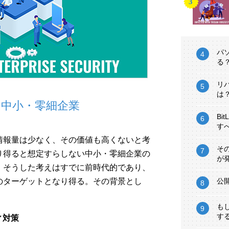
パ
る
リ
は
中小・零細企業
Bi
す
情報量は少なく、その価値も高くないと考
そ
り得ると想定すらしない中小・零細企業の
が
、そうした考えはすでに前時代的であり、
のターゲットとなり得る。その背景とし
公
。
も
す
ィ対策