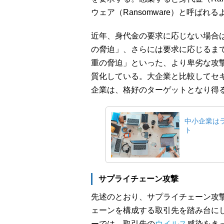
ウェア（Ransomware）と呼ばれ
近年、身代金の要求に応じない場合
の脅迫」、さらには要求に応じるま
重の脅迫」といった、より卑劣な攻
質化している。大企業と比較してセ
企業は、格好のターゲットとなり得
中小企業は
ト
サプライチェーン攻撃
先述のとおり、サプライチェーン攻
ェーンを構成する取引先を踏み台に
ーでは、取引先の
ウイルス
感染をき