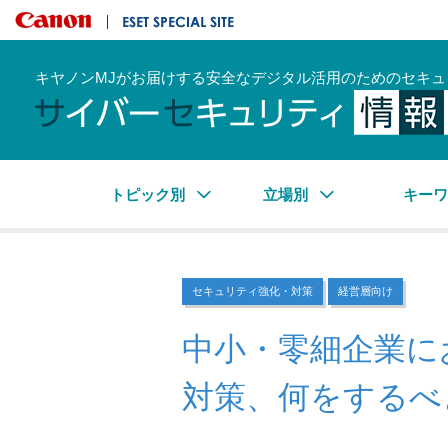
キヤノンマーケティングジャパン株式会社
ESET SPECIAL SITE
キヤノンMJがお届けする安全なデジタル活用のためのセキュ
トピック別
立場別
キー
セキュリティ強化・対策
経営層向け
中小・零細企業に
対策、何をするべ