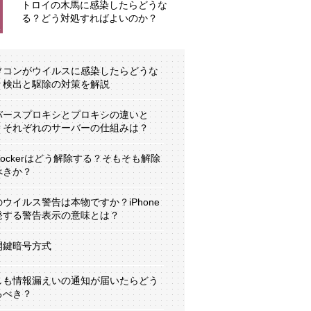
トロイの木馬に感染したらどうな
る？どう対処すればよいのか？
ソコンがウイルスに感染したらどうな
？検出と駆除の対策を解説
バースプロキシとプロキシの違いと
？それぞれのサーバーの仕組みは？
tLockerはどう解除する？そもそも解除
べきか？
のウイルス警告は本物ですか？iPhone
発する警告表示の意味とは？
開鍵暗号方式
しも情報漏えいの通知が届いたらどう
るべき？