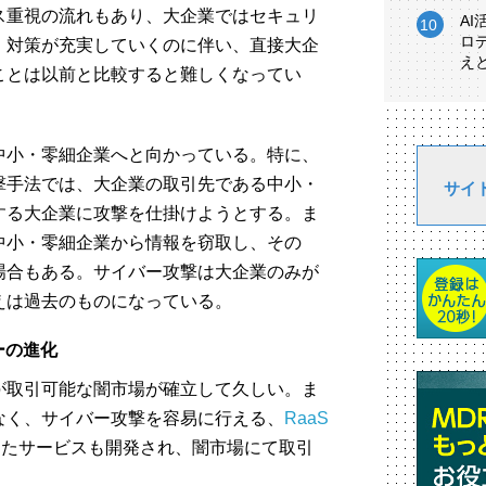
ス重視の流れもあり、大企業ではセキュリ
A
ロ
。対策が充実していくのに伴い、直接大企
え
ことは以前と比較すると難しくなってい
中小・零細企業へと向かっている。特に、
撃手法では、大企業の取引先である中小・
サイ
する大企業に攻撃を仕掛けようとする。ま
中小・零細企業から情報を窃取し、その
場合もある。サイバー攻撃は大企業のみが
えは過去のものになっている。
ーの進化
が取引可能な闇市場が確立して久しい。ま
なく、サイバー攻撃を容易に行える、
RaaS
ったサービスも開発され、闇市場にて取引