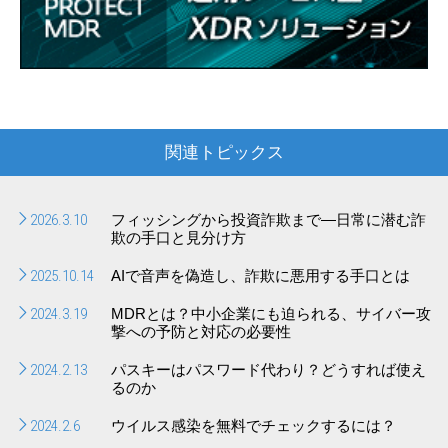
関連トピックス
2026.3.10
フィッシングから投資詐欺まで―日常に潜む詐
欺の手口と見分け方
2025.10.14
AIで音声を偽造し、詐欺に悪用する手口とは
2024.3.19
MDRとは？中小企業にも迫られる、サイバー攻
撃への予防と対応の必要性
2024.2.13
パスキーはパスワード代わり？どうすれば使え
るのか
2024.2.6
ウイルス感染を無料でチェックするには？