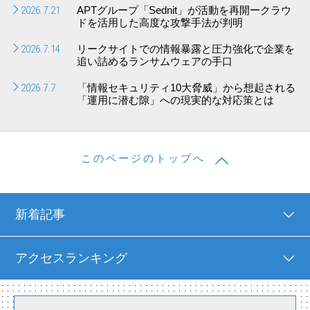
2026.7.21
APTグループ「Sednit」が活動を再開ークラウ
ドを活用した高度な攻撃手法が判明
2026.7.14
リークサイトでの情報暴露と圧力強化で企業を
追い詰めるランサムウェアの手口
2026.7.7
「情報セキュリティ10大脅威」から想起される
「運用に潜む隙」への現実的な対応策とは
このページのトップへ
新着記事
アクセスランキング