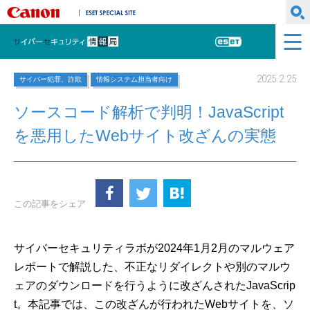
キヤノンマーケティングジャパン株式会社
ESET SPECIAL SITE
サイバーセキュリティ情報局
ESET
2025.2.25
サイバー犯罪、詐欺
情報システム担当者向け
ソースコード解析で判明！JavaScript
を悪用したWebサイト改ざんの実態
この記事をシェア
サイバーセキュリティラボが2024年1月2月のマルウェア
レポートで解説した、不正なリダイレクトや別のマルウ
ェアのダウンロードを行うように改ざんされたJavaScrip
t。本記事では、この改ざんが行われたWebサイトを、ソ