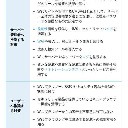
どのツールを最新の状態に保つ
Webサイトを管理するCMSをはじめとして、サーバ
ー全体の管理者権限を適切に管理し、管理者パスワ
ードを強固なものに設定する
脆弱性
情報を収集し、迅速にセキュリティ
パッチ
を
サーバー
適応する
管理者へ
推奨する
WAF
を導入し、検出ルールを改善し続ける
対策
改ざん検知ツールを導入する
Webサーバーやネットワーク
ログ
を監視する
新たな脅威や潜在的な脅威に備えるために脆弱性診
断や
ペネトレーションテスト
といったサービスを利
用する
Webブラウザー、OSやセキュリティ製品を最新の
状態に保つ
セキュリティ製品が提供しているセキュアブラウザ
ユーザー
ー機能を活用する
へ推奨す
る対策
Webブラウザーからの警告を不用意に許可しない
Webブラウジング中に遭遇する脅威への感染方法を
知る