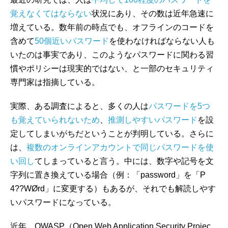
覚えなくてはならない
状況にあり、その数は近年急速に
増えている。数年前の時点でも、オフラインのコードを
含めて
50個近いパスワード
を使わなければならない人も
いたのは事実であり、このようなパスワードに関わる習
慣やポリシーは現実的ではない、と一部のセキュリティ
専門家は指摘している。
実際、ある調査によると、多くの人は
パスワードを5つ
も覚えていられないため
、
推測しやすいパスワード
を設
定してしまいがちだということが判明している。さらに
は、
複数のオンラインアカウントで同じパスワードを使
い回し
てしまっていると言う。中には、数字や記号を文
字列に置き換えている場合（例：「password」を「P
4??WØrd」に変更する）もあるが、それでも解読しやす
いパスワードになっている。
近年、OWASP（Open Web Application Security Projec