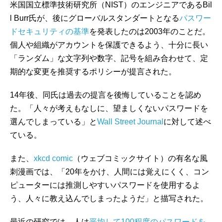
米国国立標準技術研究所（NIST）のエンジニアであるBil
l Burr氏が、後にグローバルスタンダートとなる
パスワー
ドセキュリティの基準
を発表したのは2003年のことだ。
個人や組織がアカウントを保護できるよう、十分に長い
「ランダム」な文字列や数字、記号を組み合わせて、定
期的な変更を推奨するポリシーが提言された。
14年後、同氏は過去の提言を後悔していることを認め
た。「人々が考えもなしに、望ましくないパスワードを
選んでしまっている」と
Wall Street Journal
に対して述べ
ている。
また、
xkcd comic
（ウェブコミックサイト）の有名な風
刺漫画では、「20年をかけ、人間には覚えにくく、コン
ピューターには推測しやすいパスワードを使用するよ
う、人々に教え込んでしまったようだ」と描写された。
最近の研究では、人は
平均して100程度のパスワードを