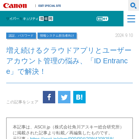
キヤノンマーケティングジャパン株式会社
ESET SPECIAL SITE
サイバーセキュリティ情報局
ESET
2024.9.10
認証、パスワード
情報システム担当者向け
増え続けるクラウドアプリとユーザー
アカウント管理の悩み、「ID Entranc
e」で解決！
この記事をシェア
本記事は、ASCII.jp（株式会社角川アスキー総合研究所）
に掲載された記事より転載／再編集したものです。
元記事：
https://ascii.jp/elem/000/004/209/4209258/