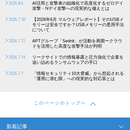
2026.8.4
AI活用と攻撃者の組織化で高度化するゼロデイ
攻撃・Nデイ攻撃への現実的な備えとは
2026.7.30
【2026年6月 マルウェアレポート】そのUSBメ
モリーは安全ですか？USBメモリーの悪用手法
について
2026.7.21
APTグループ「Sednit」が活動を再開ークラウ
ドを活用した高度な攻撃手法が判明
2026.7.14
リークサイトでの情報暴露と圧力強化で企業を
追い詰めるランサムウェアの手口
2026.7.7
「情報セキュリティ10大脅威」から想起される
「運用に潜む隙」への現実的な対応策とは
このページのトップへ
新着記事