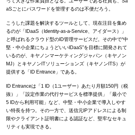
って大きな作業負担となる。ユーザーである社員も、Sa
aSごとにパスワードを管理するのは不便だろう。
こうした課題を解決するツールとして、現在注目を集め
るのが「IDaaS（Identity-as-a-Service、アイダース）」
と呼ばれるクラウド型のID管理サービスだ。その中で“中
堅・中小企業にちょうどいいIDaaS”を目標に開発されて
いるのが、キヤノンマーケティングジャパン（キヤノン
MJ）とキヤノンITソリューションズ（キヤノンITS）が
提供する「ID Entrance」である。
ID Entranceは「1 ID（1ユーザー）あたり月額150円（税
抜）」「設定作業の代行サービスを標準提供」「最小で
5 IDから利用可能」など、中堅・中小企業で導入しやす
い特長を持つ。その一方で、送信元IPアドレスによる制
限やクライアント証明書による認証など、堅牢なセキュ
リティも実現できる。