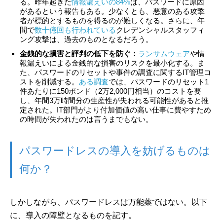
る。昨年起きた
情報漏えいの84%
は、パスワードに原因
があるという報告もある。少なくとも、悪意のある攻撃
者が標的とするものを得るのが難しくなる。さらに、年
間で
数十億回も行われている
クレデンシャルスタッフィ
ング攻撃は、過去のものとなるだろう。
金銭的な損害と評判の低下を防ぐ：
ランサムウェア
や情
報漏えいによる金銭的な損害のリスクを最小化する。ま
た、パスワードのリセットや事件の調査に関するIT管理コ
ストを削減する。
ある調査
では、パスワードのリセット1
件あたりに150ポンド（2万2,000円相当）のコストを要
し、年間3万時間分の生産性が失われる可能性があると推
定された。IT部門がより付加価値の高い仕事に費やすため
の時間が失われたのは言うまでもない。
パスワードレスの導入を妨げるものは
何か？
しかしながら、パスワードレスは万能薬ではない。以下
に、導入の障壁となるものを記す。