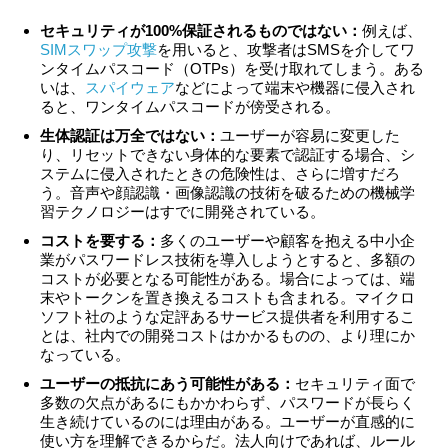
セキュリティが100%保証されるものではない：
例えば、
SIMスワップ攻撃
を用いると、攻撃者はSMSを介してワ
ンタイムパスコード（OTPs）を受け取れてしまう。ある
いは、
スパイウェア
などによって端末や機器に侵入され
ると、ワンタイムパスコードが傍受される。
生体認証は万全ではない：
ユーザーが容易に変更した
り、リセットできない身体的な要素で認証する場合、シ
ステムに侵入されたときの危険性は、さらに増すだろ
う。音声や顔認識・画像認識の技術を破るための機械学
習テクノロジーはすでに開発されている。
コストを要する：
多くのユーザーや顧客を抱える中小企
業がパスワードレス技術を導入しようとすると、多額の
コストが必要となる可能性がある。場合によっては、端
末やトークンを置き換えるコストも含まれる。マイクロ
ソフト社のような定評あるサービス提供者を利用するこ
とは、社内での開発コストはかかるものの、より理にか
なっている。
ユーザーの抵抗にあう可能性がある：
セキュリティ面で
多数の欠点があるにもかかわらず、パスワードが長らく
生き続けているのには理由がある。ユーザーが直感的に
使い方を理解できるからだ。法人向けであれば、ルール