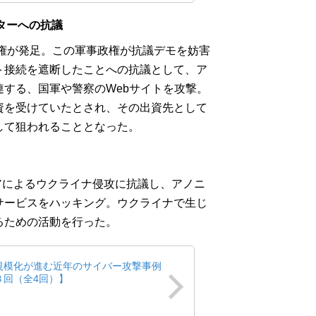
デターへの抗議
政権が発足。この軍事政権が抗議デモを妨害
ト接続を遮断したことへの抗議として、ア
する、国軍や警察のWebサイトを攻撃。
資を受けていたとされ、その出資先として
して狙われることとなった。
シアによるウクライナ侵攻に抗議し、アノニ
サービスをハッキング。ウクライナで生じ
るための活動を行った。
規模化が進む近年のサイバー攻撃事例
３回（全4回）】