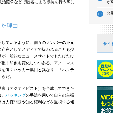
政治闘争などで匿名による抵抗を行う際に
が
公
った理由
示しているように、個々のメンバーの身元
サイ
な存在としてメディアで扱われることも少
動が一般的なニュースサイトでもたびたび
が抱く印象も変化しつつある。アノニマス
事を働くハッカー集団と異なり、「ハクテ
からだ。
動家（アクティビスト）を合成してできた
は、
ハッキング
の手法を用いて自らの主張
張は人権問題や知る権利などを重視する傾