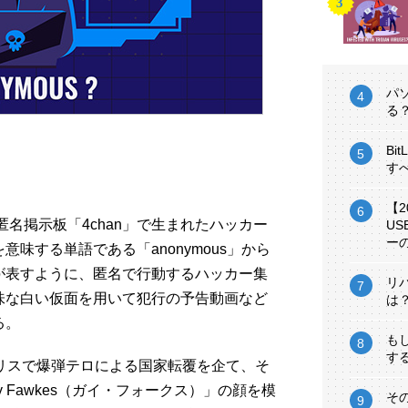
パ
る
Bi
す
【
匿名掲示板「4chan」で生まれたハッカー
U
ー
味する単語である「anonymous」から
が表すように、匿名で行動するハッカー集
リ
味な白い仮面を用いて犯行の予告動画など
は
る。
も
す
リスで爆弾テロによる国家転覆を企て、そ
 Fawkes（ガイ・フォークス）」の顔を模
そ