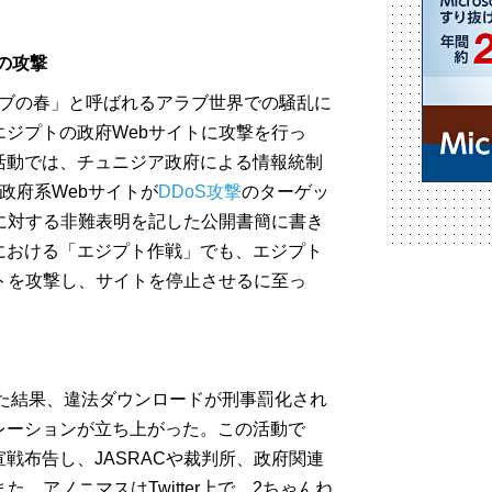
への攻撃
アラブの春」と呼ばれるアラブ世界での騒乱に
ジプトの政府Webサイトに攻撃を行っ
活動では、チュニジア政府による情報統制
政府系Webサイトが
DDoS攻撃
のターゲッ
に対する非難表明を記した公開書簡に書き
における「エジプト作戦」でも、エジプト
トを攻撃し、サイトを停止させるに至っ
れた結果、違法ダウンロードが刑事罰化され
レーションが立ち上がった。この活動で
戦布告し、JASRACや裁判所、政府関連
、アノニマスはTwitter上で、2ちゃんね