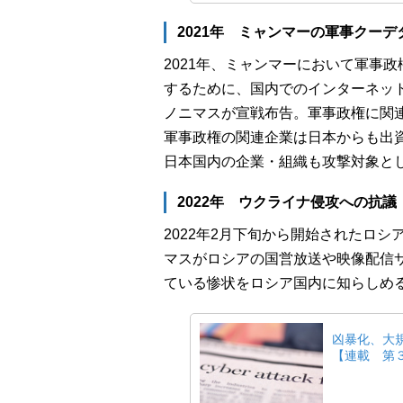
2021年 ミャンマーの軍事クー
2021年、ミャンマーにおいて軍事
するために、国内でのインターネッ
ノニマスが宣戦布告。軍事政権に関連
軍事政権の関連企業は日本からも出
日本国内の企業・組織も攻撃対象と
2022年 ウクライナ侵攻への抗議
2022年2月下旬から開始されたロ
マスがロシアの国営放送や映像配信
ている惨状をロシア国内に知らしめ
凶暴化、大
【連載 第