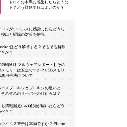
トロイの木馬に感染したらどうな
る？どう対処すればよいのか？
ソコンがウイルスに感染したらどうな
？検出と駆除の対策を解説
tLockerはどう解除する？そもそも解除
べきか？
2026年6月 マルウェアレポート】その
SBメモリーは安全ですか？USBメモリ
の悪用手法について
バースプロキシとプロキシの違いと
？それぞれのサーバーの仕組みは？
しも情報漏えいの通知が届いたらどう
るべき？
のウイルス警告は本物ですか？iPhone