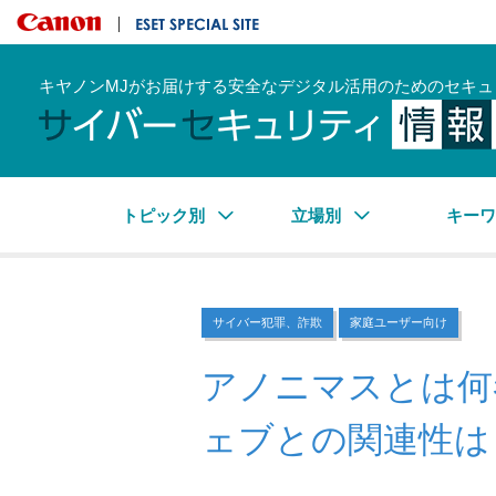
キヤノンマーケティングジャパン株式会社
ESET SPECIAL SITE
キヤノンMJがお届けする安全なデジタル活用のためのセキュ
トピック別
立場別
キー
サイバー犯罪、詐欺
家庭ユーザー向け
アノニマスとは何
ェブとの関連性は