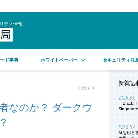
リティ情報
サイバーセキュリティ情報局
ワード事典
ホワイトペーパー
セキュリティ注
新着記
2022.6.9
2026.8.5
「Black H
者なのか？ ダークウ
Singap
？
2026.8.4
AI活用