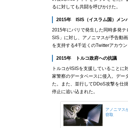
るに対しても共闘を呼びかけた。
2015年 ISIS（イスラム国）メ
2015年にパリで発生した同時多発
SIS」に対し、アノニマスが予告動画を
を支持する4千近くのTwitterアカ
2015年 トルコ政府への抗議
トルコがISISを支援していること
家警察のデータベースに侵入。デー
た。また、並行してDDoS攻撃を仕掛
停止に追い込まれた。
アノニマスが
窃取