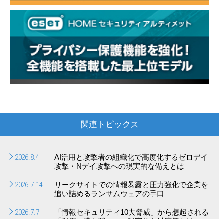
関連トピックス
2026.8.4
AI活用と攻撃者の組織化で高度化するゼロデイ
攻撃・Nデイ攻撃への現実的な備えとは
2026.7.14
リークサイトでの情報暴露と圧力強化で企業を
追い詰めるランサムウェアの手口
2026.7.7
「情報セキュリティ10大脅威」から想起される