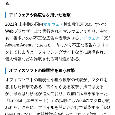
る。
アドウェアや偽広告を用いた攻撃
2021年上半期の国内
マルウェア
検出数TOP3は、すべて
Webブラウザー上で実行されるマルウェアであり、中で
も一番多いのが不正な広告を表示させる
アドウェア
「JS/
Adware.Agent」であった。うっかり不正な広告をクリッ
クしてしまうと、フィッシングサイトなどに誘導され、
個人情報などを詐取される可能性がある。
オフィスソフトの脆弱性を狙う攻撃
オフィスソフトの脆弱性を狙う攻撃の代表が、マクロを
悪用した攻撃である。古くからある攻撃手法ではある
が、最近は巧妙化が進んでおり、以前に猛威を振るった
「Emotet（エモテット）」の拡散にもWordのマクロが使
われた。さらに、ファイルを開いただけで感染する「DO
C/Fraud」など、脆弱性対策を行っていないと対処しに