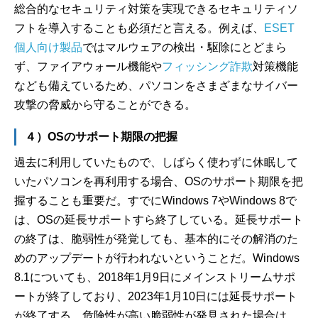
総合的なセキュリティ対策を実現できるセキュリティソ
フトを導入することも必須だと言える。例えば、
ESET
個人向け製品
ではマルウェアの検出・駆除にとどまら
ず、ファイアウォール機能や
フィッシング詐欺
対策機能
なども備えているため、パソコンをさまざまなサイバー
攻撃の脅威から守ることができる。
４）OSのサポート期限の把握
過去に利用していたもので、しばらく使わずに休眠して
いたパソコンを再利用する場合、OSのサポート期限を把
握することも重要だ。すでにWindows 7やWindows 8で
は、OSの延長サポートすら終了している。延長サポート
の終了は、脆弱性が発覚しても、基本的にその解消のた
めのアップデートが行われないということだ。Windows
8.1についても、2018年1月9日にメインストリームサポ
ートが終了しており、2023年1月10日には延長サポート
が終了する。危険性が高い脆弱性が発見された場合は、