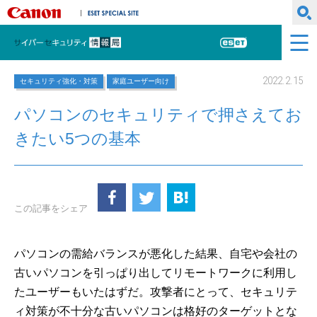
キヤノンマーケティングジャパン株式会社
ESET SPECIAL SITE
サイバーセキュリティ情報局
ESET
2022.2.15
セキュリティ強化・対策
家庭ユーザー向け
パソコンのセキュリティで押さえてお
きたい5つの基本
この記事をシェア
パソコンの需給バランスが悪化した結果、自宅や会社の
古いパソコンを引っぱり出してリモートワークに利用し
たユーザーもいたはずだ。攻撃者にとって、セキュリテ
ィ対策が不十分な古いパソコンは格好のターゲットとな