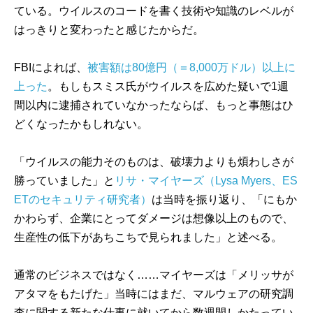
ている。ウイルスのコードを書く技術や知識のレベルが
はっきりと変わったと感じたからだ。
FBIによれば、
被害額は80億円（＝8,000万ドル）以上に
上った
。もしもスミス氏がウイルスを広めた疑いで1週
間以内に逮捕されていなかったならば、もっと事態はひ
どくなったかもしれない。
「ウイルスの能力そのものは、破壊力よりも煩わしさが
勝っていました」と
リサ・マイヤーズ（Lysa Myers、ES
ETのセキュリティ研究者）
は当時を振り返り、「にもか
かわらず、企業にとってダメージは想像以上のもので、
生産性の低下があちこちで見られました」と述べる。
通常のビジネスではなく……マイヤーズは「メリッサが
アタマをもたげた」当時にはまだ、マルウェアの研究調
査に関する新たな仕事に就いてから数週間しかたってい