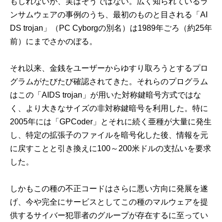
もしれないが、実はそうではない。広く知られているラ
ンサムウェアの事例のうち、最初のものと目される「AI
DS trojan」（PC Cyborgの別名）は1989年ごろ（約25年
前）にまでさかのぼる。
それ以来、金銭をユーザーからゆすり取ろうとするプロ
グラムがたびたび確認されてきた。それらのプログラム
はこの「AIDS trojan」が用いた対称鍵暗号方式ではな
く、より大きなサイズの非対称鍵暗号を利用した。特に
2005年には「GPCoder」とそれに続く亜種が大量に発生
し、特定の拡張子のファイルを暗号化した後、情報を元
に戻すことと引き換えに100～200米ドルの支払いを要求
した。
しかもこの種の不正コードはさらに悪い方向に発展を遂
げ、今や完全にサービスとしてこの種のマルウェアを提
供するサイバー犯罪者のグループが存在するに至ってい