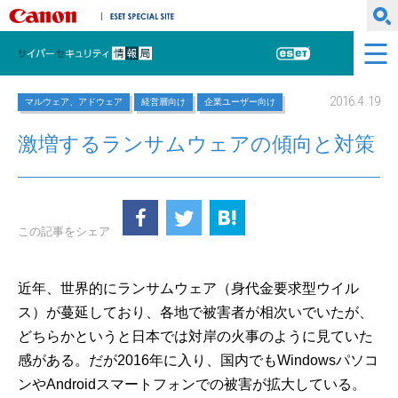
キヤノンマーケティングジャパン株式会社
ESET SPECIAL SITE
サイバーセキュリティ情報局
ESET
2016.4.19
マルウェア、アドウェア
経営層向け
企業ユーザー向け
激増するランサムウェアの傾向と対策
この記事をシェア
近年、世界的にランサムウェア（身代金要求型ウイル
ス）が蔓延しており、各地で被害者が相次いでいたが、
どちらかというと日本では対岸の火事のように見ていた
感がある。だが2016年に入り、国内でもWindowsパソコ
ンやAndroidスマートフォンでの被害が拡大している。