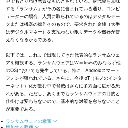
中でもとりわけ悪質なものとされている。身代金を意味
する「ランサム」がその名に含まれている通り、コンピ
ューターの場合、人質に取られているのはデジタルデー
タまたは機器の操作そのもので、要求された金銭（大半
はデジタルマネー）を支払わない限りデータや機器が使
えなくなるからである。
以下では、これまで出現してきた代表的なランサムウェ
アを概観する。ランサムウェアはWindowsのみならず他
のOSにおいても発生している。特に、Androidスマート
フォンが狙われている。さらに、今後IoT（モノのインタ
ーネット）化が進む中で脅威はさらに多方面に広がる恐
れがある。ただし、あくまでもランサムウェアの目的と
仕掛けは変わらないので、基本的な対策を怠らないこと
が重要である。
ランサムウェアの種類
増加する亜種