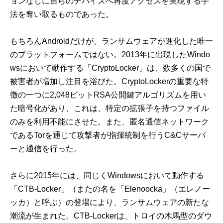
ョンなしに自らのデバイスへ再度アクセスを実現する手
法を奪い取るものであった。
もちろんAndroidだけが、ランサムウェアが進化した唯一
のプラットフォームではない。2013年に出現したWindo
wsにおいて動作する「CryptoLocker」は、数多くの国で
被害者が増加し注目を浴びた。CryptoLockerの重要な特
徴の一つに2,048ビットRSA公開鍵アルゴリズムを用い
た暗号化があり、これは、特定の拡張子を持つファイル
のみを利用不能にさせた。また、匿名通信ネットワーク
であるTorを通じて攻撃者が指揮統制を行うC&Cサーバ
ーと通信を行った。
さらに2015年には、同じくWindowsにおいて動作する
「CTB-Locker」（またの名を「Elenoocka」（エレノー
ッカ）と呼ぶ）の登場により、ランサムウェアの新たな
潮流が生まれた。CTB-Lockerは、トロイの木馬型のダウ