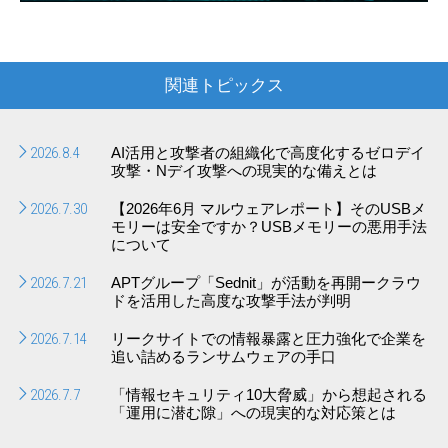
関連トピックス
2026.8.4
AI活用と攻撃者の組織化で高度化するゼロデイ
攻撃・Nデイ攻撃への現実的な備えとは
2026.7.30
【2026年6月 マルウェアレポート】そのUSBメ
モリーは安全ですか？USBメモリーの悪用手法
について
2026.7.21
APTグループ「Sednit」が活動を再開ークラウ
ドを活用した高度な攻撃手法が判明
2026.7.14
リークサイトでの情報暴露と圧力強化で企業を
追い詰めるランサムウェアの手口
2026.7.7
「情報セキュリティ10大脅威」から想起される
「運用に潜む隙」への現実的な対応策とは