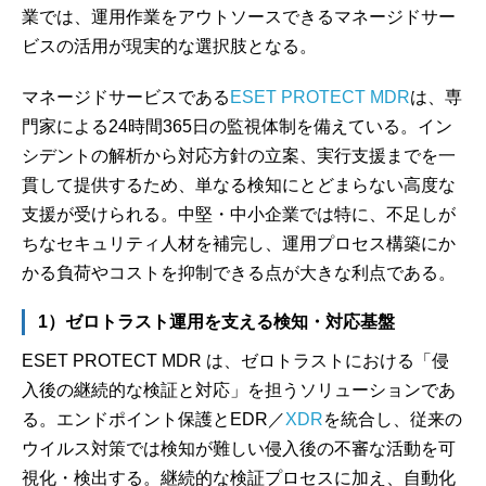
業では、運用作業をアウトソースできるマネージドサー
ビスの活用が現実的な選択肢となる。
マネージドサービスである
ESET PROTECT MDR
は、専
門家による24時間365日の監視体制を備えている。イン
シデントの解析から対応方針の立案、実行支援までを一
貫して提供するため、単なる検知にとどまらない高度な
支援が受けられる。中堅・中小企業では特に、不足しが
ちなセキュリティ人材を補完し、運用プロセス構築にか
かる負荷やコストを抑制できる点が大きな利点である。
1）ゼロトラスト運用を支える検知・対応基盤
ESET PROTECT MDR は、ゼロトラストにおける「侵
入後の継続的な検証と対応」を担うソリューションであ
る。エンドポイント保護とEDR／
XDR
を統合し、従来の
ウイルス対策では検知が難しい侵入後の不審な活動を可
視化・検出する。継続的な検証プロセスに加え、自動化