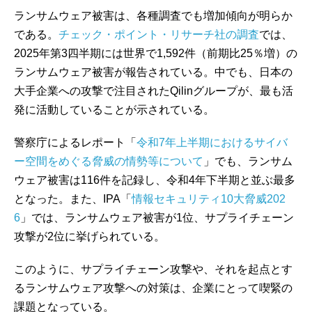
ランサムウェア被害は、各種調査でも増加傾向が明らか
である。
チェック・ポイント・リサーチ社の調査
では、
2025年第3四半期には世界で1,592件（前期比25％増）の
ランサムウェア被害が報告されている。中でも、日本の
大手企業への攻撃で注目されたQilinグループが、最も活
発に活動していることが示されている。
警察庁によるレポート「
令和7年上半期におけるサイバ
ー空間をめぐる脅威の情勢等について
」でも、ランサム
ウェア被害は116件を記録し、令和4年下半期と並ぶ最多
となった。また、IPA「
情報セキュリティ10大脅威202
6
」では、ランサムウェア被害が1位、サプライチェーン
攻撃が2位に挙げられている。
このように、サプライチェーン攻撃や、それを起点とす
るランサムウェア攻撃への対策は、企業にとって喫緊の
課題となっている。