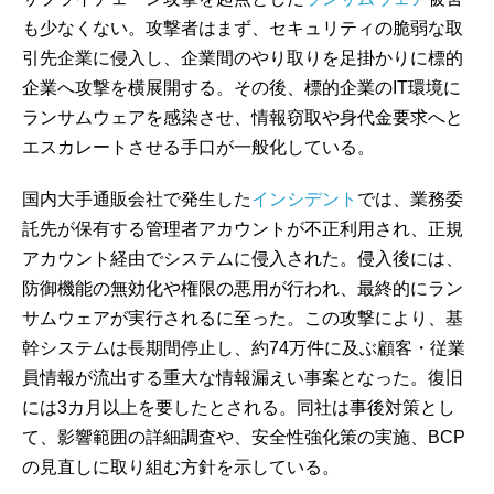
も少なくない。攻撃者はまず、セキュリティの脆弱な取
引先企業に侵入し、企業間のやり取りを足掛かりに標的
企業へ攻撃を横展開する。その後、標的企業のIT環境に
ランサムウェアを感染させ、情報窃取や身代金要求へと
エスカレートさせる手口が一般化している。
国内大手通販会社で発生した
インシデント
では、業務委
託先が保有する管理者アカウントが不正利用され、正規
アカウント経由でシステムに侵入された。侵入後には、
防御機能の無効化や権限の悪用が行われ、最終的にラン
サムウェアが実行されるに至った。この攻撃により、基
幹システムは長期間停止し、約74万件に及ぶ顧客・従業
員情報が流出する重大な情報漏えい事案となった。復旧
には3カ月以上を要したとされる。同社は事後対策とし
て、影響範囲の詳細調査や、安全性強化策の実施、BCP
の見直しに取り組む方針を示している。