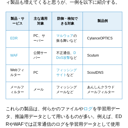
ィ製品も増えてくると思うが、一例を以下に紹介する。
製品・サ
主な適用
防御・検知で
製品例
ービス
対象
きる対象
PC、サ
マルウェア
の
EDR
CylanceOPTICS
ーバー
振る舞いなど
公開サー
不正通信、
D
WAF
Scutum
バー
DoS攻撃
など
Webフィ
フィッシング
PC
ScoutDNS
ルター
サイト
など
メールフ
フィッシング
あんしんクラウド
メール
ィルター
メールなど
メールフィルター
これらの製品は、何らかのファイルや
ログ
を学習用デー
タ、推論用データとして用いるものが多い。例えば、ED
RやWAFでは正常通信のログを学習用データとして使用