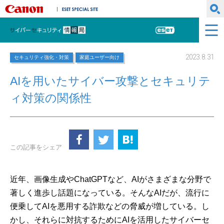
キヤノンマーケティングジャパン株式会社
ESET SPECIAL SITE
サイバーセキュリティ情報局
ESET
2023.8.31
セキュリティ強化・対策
家庭ユーザー向け
AIを用いたサイバー攻撃とセキュリテ
ィ対策の関係性
この記事をシェア
近年、画像生成やChatGPTなど、AIがさまざまな分野で
著しく進歩し話題になっている。そんなAIだが、流行に
便乗してAIを悪用する詐欺などの脅威が増している。し
かし、それらに対抗するためにAIを活用したサイバーセ