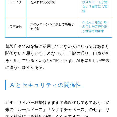
フェイク
を入れ替える技術
接やリモートが危
ない？日本にも警
鐘
AI（人工知能）を
声のクローンを作成して悪用す
音声詐欺
悪用した音声詐欺
る行為
が世界で増加中
普段自身でAIを特に活用していない人にとってはあまり
関係ないと思うかもしれないが、上記の通り、自身がAI
を活用している・いないに関わらず、AIを悪用した被害
に遭う可能性がある。
AIとセキュリティの関係性
近年、サイバー攻撃はますます高度化してきており、従
来の「ルールベース」「シグネチャベース」のセキュリ
ティ対策による対処が難しくなってきている。