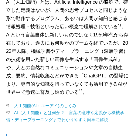
AI（人工知能）とは、Artificial Intelligence の略称で、確
立した定義はないが、人間の思考プロセスと同じような
形で動作するプログラム、あるいは人間が知的と感じる
*1
情報処理・技術といった広い概念で理解されている
。
AIという言葉自体は新しいものではなく1950年代から存
在しており、過去にも何度かのブームを経ているが、20
22年以降、機械学習やディープラーニング（深層学習）
の技術を用いた新しい画像を生成する「画像生成AI」
や、人との自然なコミュニケーションや文章の自動生
成、要約、情報収集などができる「ChatGPT」の登場に
より、専門的な知識を持っていなくても活用できるAIが
*2
世界中で急速に普及し始めている
。
*1
人工知能(AI：エーアイ)のしくみ
*2
AI（人工知能）とは何か？ 言葉の意味や定義から機械学
習・ディープラーニングまでわかりやすく簡単に解説