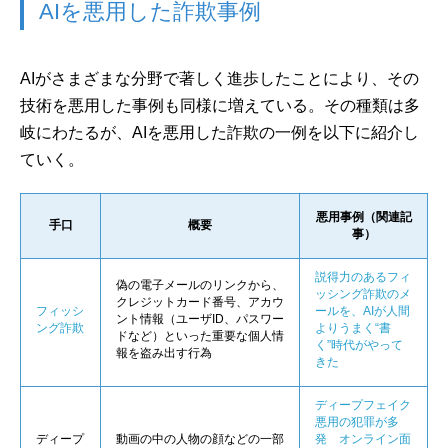
AIを悪用した詐欺事例
AIがさまざまな分野で著しく進歩したことにより、その
技術を悪用した事例も同様に増えている。その種類は多
岐にわたるが、AIを悪用した詐欺の一例を以下に紹介し
ていく。
悪用事例（関連記
手口
概要
事）
説得力のあるフィ
偽の電子メールのリンクから、
ッシング詐欺のメ
クレジットカード番号、アカウ
フィッシ
ールを、AIが人間
ント情報（ユーザID、パスワー
ング詐欺
よりうまく“書
ドなど）といった重要な個人情
く”時代がやって
報を盗み出す行為
きた
ディープフェイク
悪用の犯罪が多
ディープ
動画の中の人物の顔などの一部
発 オンライン面