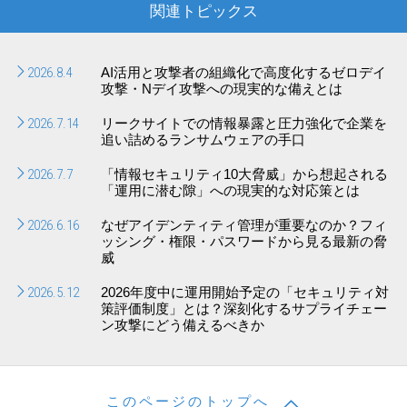
関連トピックス
2026.8.4
AI活用と攻撃者の組織化で高度化するゼロデイ
攻撃・Nデイ攻撃への現実的な備えとは
2026.7.14
リークサイトでの情報暴露と圧力強化で企業を
追い詰めるランサムウェアの手口
2026.7.7
「情報セキュリティ10大脅威」から想起される
「運用に潜む隙」への現実的な対応策とは
2026.6.16
なぜアイデンティティ管理が重要なのか？フィ
ッシング・権限・パスワードから見る最新の脅
威
2026.5.12
2026年度中に運用開始予定の「セキュリティ対
策評価制度」とは？深刻化するサプライチェー
ン攻撃にどう備えるべきか
このページのトップへ