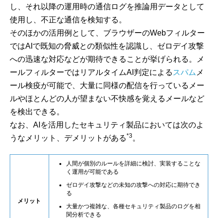
し、それ以降の運用時の通信ログを推論用データとして
使用し、不正な通信を検知する。
そのほかの活用例として、ブラウザーのWebフィルター
ではAIで既知の脅威との類似性を認識し、ゼロデイ攻撃
への迅速な対応などが期待できることが挙げられる。メ
ールフィルターではリアルタイムAI判定による
スパム
メ
ール検疫が可能で、大量に同様の配信を行っているメー
ルやほとんどの人が望まない不快感を覚えるメールなど
を検出できる。
なお、AIを活用したセキュリティ製品においては次のよ
*3
うなメリット、デメリットがある
。
人間が個別のルールを詳細に検討、実装することな
く運用が可能である
ゼロデイ攻撃などの未知の攻撃への対応に期待でき
る
メリット
大量かつ複雑な、各種セキュリティ製品のログを相
関分析できる