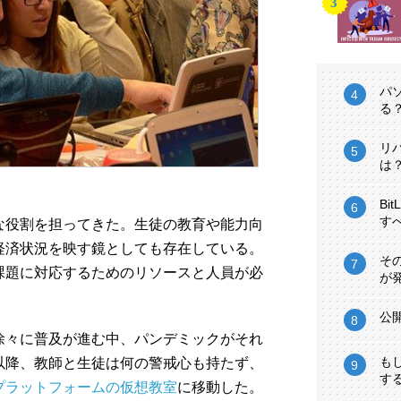
パ
る
リ
は
Bi
す
な役割を担ってきた。生徒の教育や能力向
経済状況を映す鏡としても存在している。
そ
課題に対応するためのリソースと人員が必
が
公
徐々に普及が進む中、パンデミックがそれ
も
以降、教師と生徒は何の警戒心も持たず、
す
プラットフォームの仮想教室
に移動した。