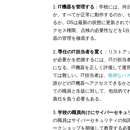
1.
IT機器を管理する
：学校には、何
か。すべてが正常に動作するのか。
るか。OSは最新の状態に更新され
クセス権限、点検の必要性などを1台
器の管理を徹底する。
2.
専任のIT担当者を置く
：リストア
が必要かを把握するには、ITの担当
になる。IT機器を正しく評価して運
ては難しい。IT担当者は、
複雑なパス
誰がどのIT機器へアクセスできるか
ての職員と生徒に対して、包括的で
責任を負う必要もある。
3.
学校の職員向けにサイバーセキュ
の職員はサイバーセキュリティの知
ークショップを開催して教育する必