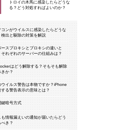
トロイの木馬に感染したらどうな
る？どう対処すればよいのか？
ソコンがウイルスに感染したらどうな
？検出と駆除の対策を解説
バースプロキシとプロキシの違いと
？それぞれのサーバーの仕組みは？
tLockerはどう解除する？そもそも解除
べきか？
のウイルス警告は本物ですか？iPhone
発する警告表示の意味とは？
開鍵暗号方式
しも情報漏えいの通知が届いたらどう
るべき？