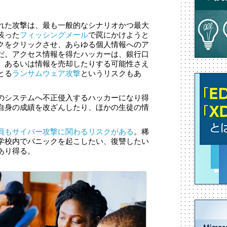
れた攻撃は、最も一般的なシナリオかつ最大
装った
フィッシングメール
で罠にかけようと
クをクリックさせ、あらゆる個人情報へのア
だ。アクセス情報を得たハッカーは、銀行口
、あるいは情報を売却したりする可能性さえ
とる
ランサムウェア攻撃
というリスクもあ
のシステムへ不正侵入するハッカーになり得
自身の成績を改ざんしたり、ほかの生徒の情
員もサイバー攻撃に関わるリスクがある
。稀
学校内でパニックを起こしたい、復讐したい
あり得る。