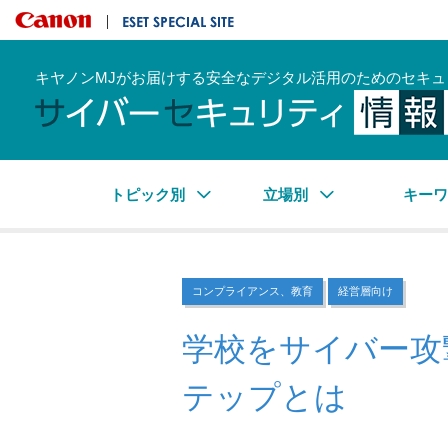
キヤノンマーケティングジャパン株式会社
ESET SPECIAL SITE
キヤノンMJがお届けする安全なデジタル活用のためのセキュ
トピック別
立場別
キー
コンプライアンス、教育
経営層向け
学校をサイバー攻
テップとは