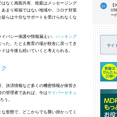
ではなく画面共有、校庭はメッセージング
【
、あまり裕福ではない地域や、コロナ対策
U
ー
生徒らは十分なサポートを受けられなくな
ライバシー保護や情報漏えい、
ハッキング
なった。たとえ教育の場が校舎に戻ってき
サイ
ンドは今後も続いていくと考えられる。
スク
所、決済情報など多くの機密情報が保管さ
校の管理者であれば、今は
サイバーセキュ
だろう。
まな形態で、どこからでも襲い掛かってく