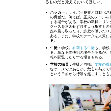
るものだと覚えておいてほしい。
ハッカー
：サイバー犯罪と自動化さ
の脅威だ。例えば、正規のメールを
する場合がある。学校の職員にリン
クセスを意図せず渡すよう騙すもの
座を乗っ取ったり、詐欺を働いたり
ある。また、学校のデータを人質に
る。
生徒
：学校に
在籍する生徒
も、学校
る。単なる愉快犯の場合もあるが、
報を閲覧したりする場合もある。
学校の職員
：生徒と同様、
学校の職
なケースではあるが、危害を与えて
という目的から行動を起こすことも