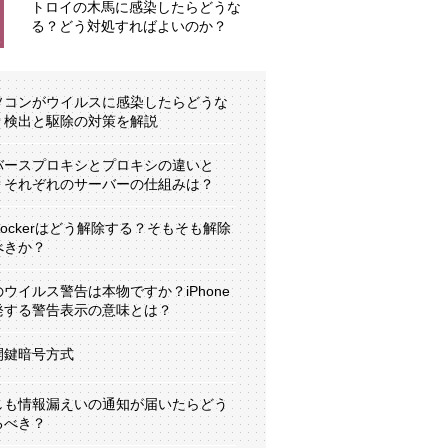
トロイの木馬に感染したらどうな
る？どう対処すればよいのか？
ソコンがウイルスに感染したらどうな
？検出と駆除の対策を解説
バースプロキシとプロキシの違いと
？それぞれのサーバーの仕組みは？
tLockerはどう解除する？そもそも解除
べきか？
のウイルス警告は本物ですか？iPhone
発する警告表示の意味とは？
開鍵暗号方式
しも情報漏えいの通知が届いたらどう
るべき？