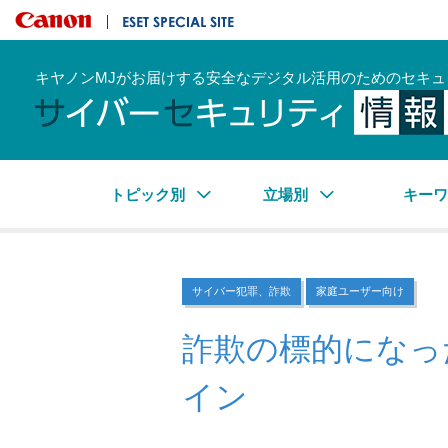
キヤノンマーケティングジャパン株式会社
ESET SPECIAL SITE
キヤノンMJがお届けする安全なデジタル活用のためのセキュ
トピック別
立場別
キー
サイバー犯罪、詐欺
家庭ユーザー向け
詐欺の標的になっ
イン