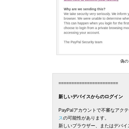
偽の
=======================
新しいデバイスからのログイン
PayPalアカウントで不審なア
ス
の可能性があります。
新しいブラウザー、またはデバイス