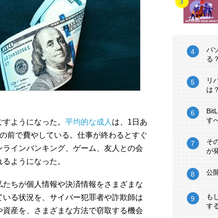
パ
る
リ
は
Bi
す
ごすようになった。
平均的な成人
は、1日あ
ンの前で費やしている。仕事が終わるとすぐ
そ
ンラインバンキング、ゲーム、友人との会
が
れるようになった。
公
私たちが個人情報や決済情報をさまざまな
も
ている状況を、サイバー犯罪者や詐欺師は
す
や資産を、さまざまな方法で窃取する機会