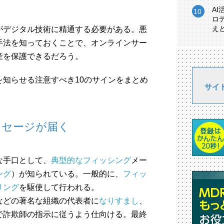
A
ロ
え
がデジタル技術に精通する必要がある。悪
手法を知っておくことで、オンラインサー
産を保護できるだろう。
知らせる注意すべき10のサインをまとめ
サイ
ッセージが届く
な手口として、
典型的なフィッシング
メー
ング
）が知られている。一般的に、
フィッ
リング
を駆使して行われる。
などの著名な組織の代表者に
なりすまし
、
で詐欺師の指示に従うよう仕向ける。最終