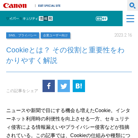
キヤノンマーケティングジャパン株式会社
ESET SPECIAL SITE
サイバーセキュリティ情報局
ESET
2023.2.16
SNS、プライバシー
企業ユーザー向け
Cookieとは？ その役割と重要性をわ
かりやすく解説
この記事をシェア
ニュースや新聞で目にする機会も増えたCookie。インタ
ーネット利用時の利便性を向上させる一方、セキュリテ
ィ侵害による情報漏えいやプライバシー侵害などが指摘
されている。この記事では、Cookieの仕組みや種類につ