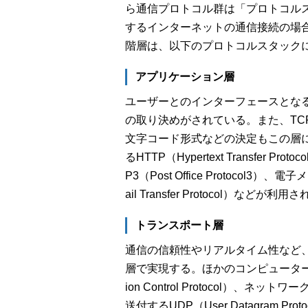
ら通信プロトコル群は「プロトコルス
するインターネットの通信接続の場
階層は、以下のプロトコルスタック
アプリケーション層
ユーザーとのインターフェースとな
の取り決めがされている。また、TC
文字コード形式などの決定もこの層に
るHTTP（Hypertext Transfer
P3（Post Office Protocol3
ail Transfer Protocol）などが利
トランスポート層
通信の信頼性やリアルタイム性など
層で実現する。ほかのコンピューターへの
ion Control Protocol）
送付するUDP（User Datagram P