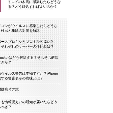
トロイの木馬に感染したらどうな
る？どう対処すればよいのか？
ソコンがウイルスに感染したらどうな
？検出と駆除の対策を解説
バースプロキシとプロキシの違いと
？それぞれのサーバーの仕組みは？
tLockerはどう解除する？そもそも解除
べきか？
のウイルス警告は本物ですか？iPhone
発する警告表示の意味とは？
開鍵暗号方式
しも情報漏えいの通知が届いたらどう
るべき？