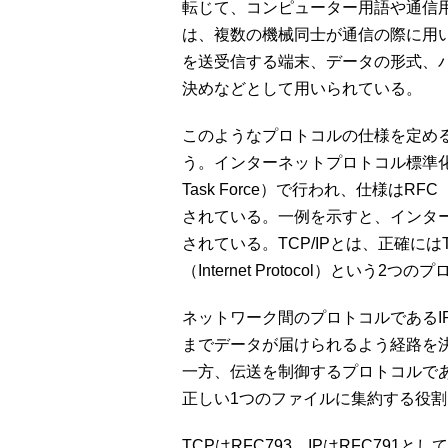
転じて、コンピューター用語や通信
は、複数の機械同士が通信の際に用
を送受信する端末、データの形式、
決めなどとして用いられている。
このようなプロトコルの仕様を定めることを
う。インターネットプロトコル標準化作業は主に
Task Force）で行われ、仕様はRFC（R
されている。一例を示すと、インター
されている。TCP/IPとは、正確にはTCP（Tra
（Internet Protocol）という
ネットワーク間のプロトコルであるI
までデータが届けられるよう経路を
一方、伝送を制御するプロトコルであ
正しい1つのファイルに集約する役
TCPはRFC793、IPはRFC791