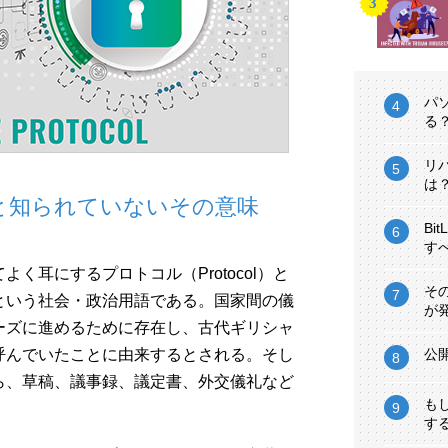
パ
る
リ
は
と知られていないその意味
Bi
す
く耳にするプロトコル（Protocol）と
そ
という社会・政治用語である。国家間の儀
が
ーズに進めるために存在し、古代ギリシャ
呼んでいたことに由来するとされる。そし
公
ら、草稿、議事録、議定書、外交儀礼など
も
す