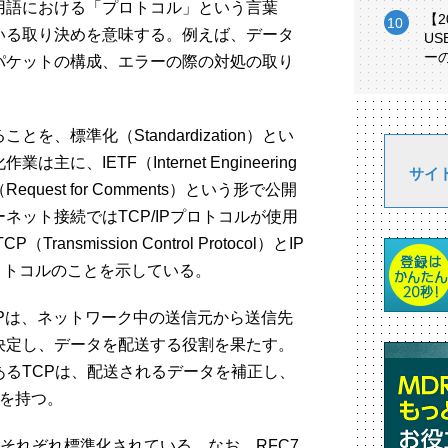
用語における「プロトコル」という言葉
【
いる取り決めを意味する。例えば、データ
U
ー
パケットの構成、エラーの際の対処の取り
、標準化（Standardization）とい
、IETF（Internet Engineering
サイ
equest for Comments）という形で公開
ネット接続ではTCP/IPプロトコルが使用
nsmission Control Protocol）とIP
2つのプロトコルのことを示している。
Pは、ネットワーク中の送信元から送信先
決定し、データを配送する役割を果たす。
るTCPは、配送されるデータを補正し、
割を持つ。
としてそれぞれ標準化されている。なお、RFC7