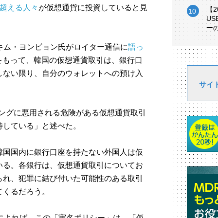
を超える人々
が仮想通貨に投資していると見
【
U
ー
キム・ヨンビョン氏がロイター通信に
語っ
0日をもって、韓国の仮想通貨取引は、銀行口
しない限り、自分のウォレットへの預け入
サイ
リングに悪用される危険がある仮想通貨取引
待している」と述べた。
韓国国内に銀行口座を持たない外国人は仮
いる。各銀行は、仮想通貨取引についてお
られ、犯罪に結び付いた可能性のある取引
てくるだろう。
明によれば、この「実名ポリシー」は、「仮