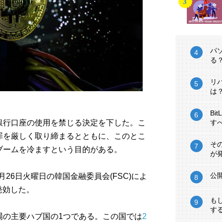
パ
る
リ
は
Bi
銀行口座の使用を禁じる決定を下した。こ
す
罪を厳しく取り締まるとともに、このとこ
そ
ブームを冷ますという目的がある。
が
公
月26日火曜日の韓国金融委員会(FSC)によ
発効した。
も
す
場の主要ハブ国の1つである。この国では
2