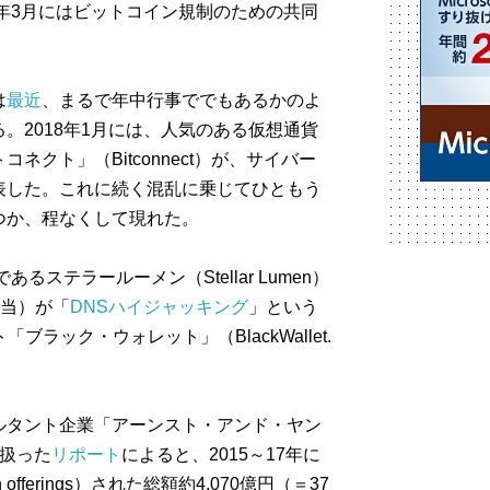
8年3月にはビットコイン規制のための共同
は
最近
、まるで年中行事ででもあるかのよ
。2018年1月には、人気のある仮想通貨
クト」（Bitconnect）が、サイバー
表した。これに続く混乱に乗じてひともう
つか、程なくして現れた。
るステラールーメン（Stellar Lumen）
相当）が「
DNSハイジャッキング
」という
ラック・ウォレット」（BlackWallet.
。
ルタント企業「アーンスト・アンド・ヤン
を扱った
リポート
によると、2015～17年に
n offerings）された総額約4,070億円（＝37