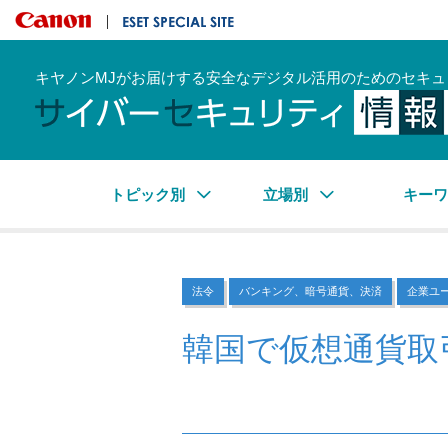
キヤノンマーケティングジャパン株式会社
ESET SPECIAL SITE
キヤノンMJがお届けする安全なデジタル活用のためのセキュ
トピック別
立場別
キー
法令
バンキング、暗号通貨、決済
企業ユ
韓国で仮想通貨取