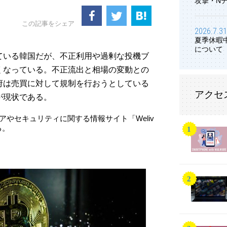
攻撃・N
この記事をシェア
2026.7.31
夏季休暇
について
ている韓国だが、不正利用や過剰な投機ブ
くなっている。不正流出と相場の変動との
府は売買に対して規制を行おうとしている
アクセ
が現状である。
アやセキュリティに関する情報サイト「Weliv
る。