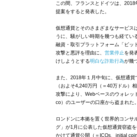
この間、フランスとドイツは、201
提案をすると発表した。
仮想通貨とそのさまざまなサービス
うに、騒がしい時期を幾つも経ている
融資・取引プラットフォーム「ビットコネ
攻撃と悪評を理由に、
営業停止
を発
けしようとする
明白な詐欺行為
が幾
また、2018年１月中旬に、仮想通貨であ
（およそ4,240万円（＝40万ドル）
攻撃により、Webベースのウォレット「ブ
co）のユーザーの口座から盗まれた
ロンドンに本拠を置く世界的コンサ
グ」が1月に公表した仮想通貨窃盗
かけて通貨公開（＝ICOs、initial coi