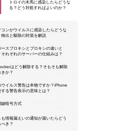
トロイの木馬に感染したらどうな
る？どう対処すればよいのか？
ソコンがウイルスに感染したらどうな
？検出と駆除の対策を解説
バースプロキシとプロキシの違いと
？それぞれのサーバーの仕組みは？
tLockerはどう解除する？そもそも解除
べきか？
のウイルス警告は本物ですか？iPhone
発する警告表示の意味とは？
開鍵暗号方式
しも情報漏えいの通知が届いたらどう
るべき？