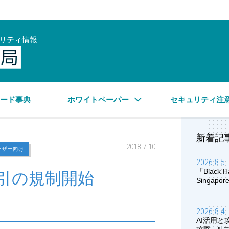
リティ情報
サイバーセキュリティ情報局
ワード事典
ホワイトペーパー
セキュリティ注
新着記
2018.7.10
ーザー向け
2026.8.5
「Black H
引の規制開始
Singap
2026.8.4
AI活用