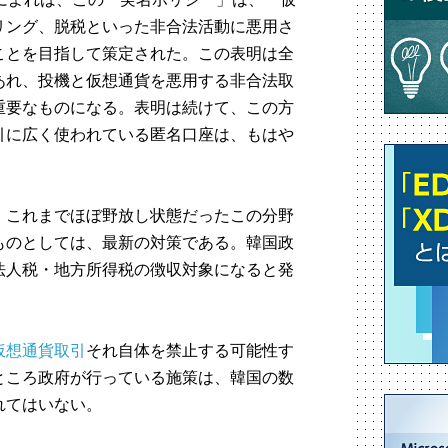
リング、脱税といった非合法活動に悪用さ
ことを目指して策定された。この表明は全
あれ、投機と仮想通貨を悪用する非合法取
重要なものになる。表明は続けて、この方
引に広く使われている匿名口座は、もはや
、これまでほぼ野放し状態だったこの分野
ものとしては、最新の対策である。韓国政
法人税・地方所得税の徴収対象になると発
仮想通貨取引
それ自体を禁止する可能性す
ところ政府が行っている施策は、韓国の数
れてはいない。