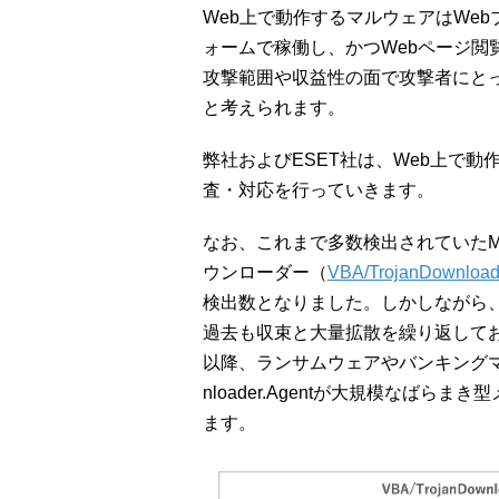
Web上で動作するマルウェアはWe
ォームで稼働し、かつWebページ閲
攻撃範囲や収益性の面で攻撃者にと
と考えられます。
弊社およびESET社は、Web上で
査・対応を行っていきます。
なお、これまで多数検出されていたMicro
ウンローダー（
VBA/TrojanDownload
検出数となりました。しかしながら、VBA/T
過去も収束と大量拡散を繰り返してお
以降、ランサムウェアやバンキングマルウ
nloader.Agentが大規模なば
ます。