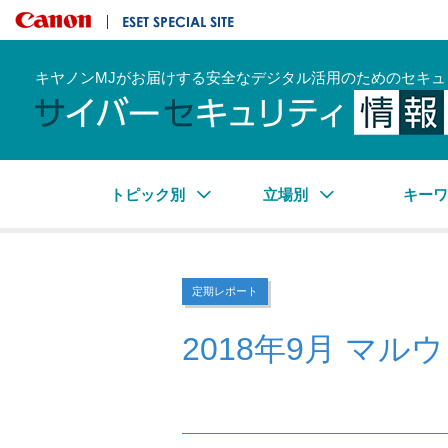
キヤノンマーケティングジャパン株式会社
ESET SPECIAL SITE
キヤノンMJがお届けする安全なデジタル活用のためのセキュ
トピック別
立場別
キー
定期レポート
2018年9月 マ