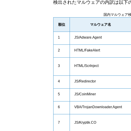
検出されたマルウェアの内訳は以下
国内マルウェア検
順位
マルウェア名
1
JS/Adware.Agent
2
HTML/FakeAlert
3
HTML/ScrInject
4
JS/Redirector
5
JS/CoinMiner
6
VBA/TrojanDownloader.Agent
7
JS/Kryptik.CO