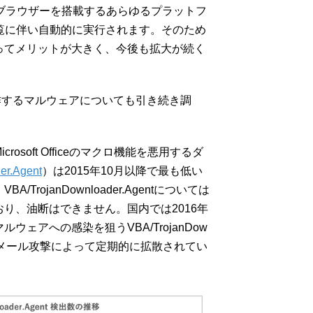
bブラウザーを搭載するあらゆるプラットフ
覧に伴い自動的に実行されます。そのため
ってメリットが大きく、今後も拡大が続く
動作するマルウェアについても引き続き調
soft Officeのマクロ機能を悪用するダ
er.Agent
）は2015年10月以降で最も低い
rojanDownloader.Agentについては
り、油断はできません。国内では2016年
ェアへの感染を狙うVBA/TrojanDow
らまき型メール攻撃によって定期的に拡散されてい