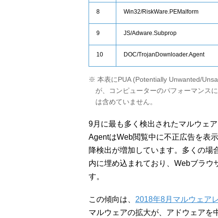
8
Win32/RiskWare.PEMalform
9
JS/Adware.Subprop
10
DOC/TrojanDownloader.Agent
※ 本表にPUA (Potentially Unwanted
が、コンピューターのパフォーマンスに
は含めていません。
9月に最も多く検出されたマルウェアは、JS/
AgentはWeb閲覧中に不正広告を
降検出が増加しています。多くの場合ifr
内に埋め込まれており、Webブラウ
す。
この傾向は、
2018年8月マルウェア
マルウェアの拡大が、アドウェアを