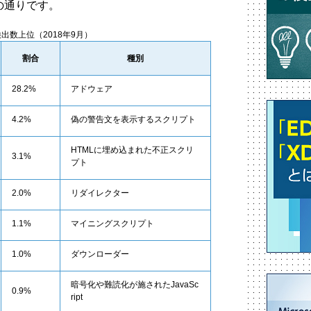
の通りです。
出数上位（2018年9月）
割合
種別
28.2%
アドウェア
4.2%
偽の警告文を表示するスクリプト
HTMLに埋め込まれた不正スクリ
3.1%
プト
2.0%
リダイレクター
1.1%
マイニングスクリプト
1.0%
ダウンローダー
暗号化や難読化が施されたJavaSc
0.9%
ript