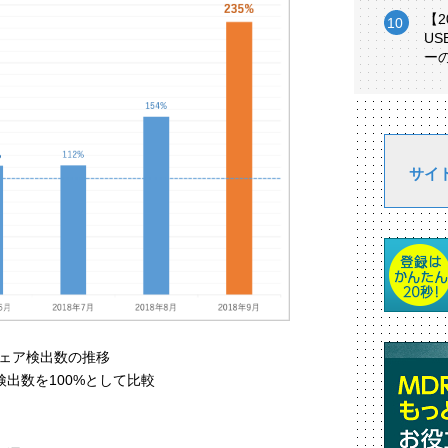
【
U
ー
サイ
ェア検出数の推移
全検出数を100%として比較