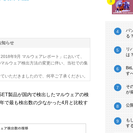
パ
る
お知らせ
リ
は
「2018年9月 マルウェアレポート」において、
のマルウェア検出方法の変更に伴い、当社での集
Bi
す
せていただきましたので、何卒ご了承ください。
そ
が
にESET製品が国内で検出したマルウェアの検
年で最も検出数の少なかった4月と比較す
公
も
す