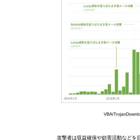
VBA/TrojanDow
攻撃者は収益確保や妨害活動などを