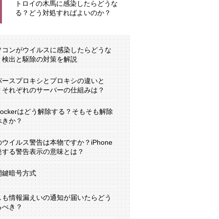
トロイの木馬に感染したらどうな
る？どう対処すればよいのか？
ソコンがウイルスに感染したらどうな
？検出と駆除の対策を解説
バースプロキシとプロキシの違いと
？それぞれのサーバーの仕組みは？
tLockerはどう解除する？そもそも解除
べきか？
のウイルス警告は本物ですか？iPhone
発する警告表示の意味とは？
開鍵暗号方式
しも情報漏えいの通知が届いたらどう
るべき？