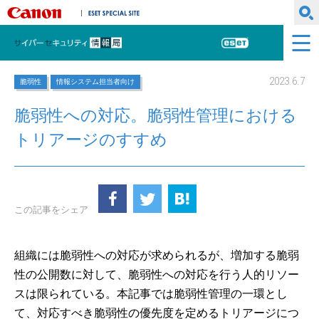
キヤノンマーケティングジャパン株式会社
ESET SPECIAL SITE
サイバーセキュリティ情報局
ESET
2023.6.7
脆弱性
情報システム担当者向け
脆弱性への対応。脆弱性管理における
トリアージのすすめ
この記事をシェア
組織には脆弱性への対応が求められるが、増加する脆弱
性の公開数に対して、脆弱性への対応を行う人的リソー
スは限られている。本記事では脆弱性管理の一環とし
て、対応すべき脆弱性の優先度を定めるトリアージにつ