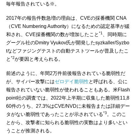
毎年報告されている※。
2017年の報告件数急増の理由は、CVEの採番機関 CNA
（CVE Numbering Authority）になるための認定基準が緩
*1
和され、CVE採番機関の数が増加したこと
、同時期に
グーグル社のDmitry Vyukov氏が開発したsyzkaller/Syzbo
tなどファジングテストの自動テストツールが普及したこ
*2
と
が要因と考えられる。
前述のように、年間2万件前後報告されている脆弱性だ
が、サイバー攻撃には
ゼロデイ脆弱性
と呼ばれる、公に
報告されていない脆弱性が使われることもある。米Flash
point社の調査では、2022年上半期に収集した脆弱性11,8
60件のうち、27.3%はCVE/NVDに未報告または詳細デー
*3
タがない脆弱性であったことが示されている
。このこ
とから、攻撃者に知られる脆弱性の実数はより多いとい
うことが推測される。