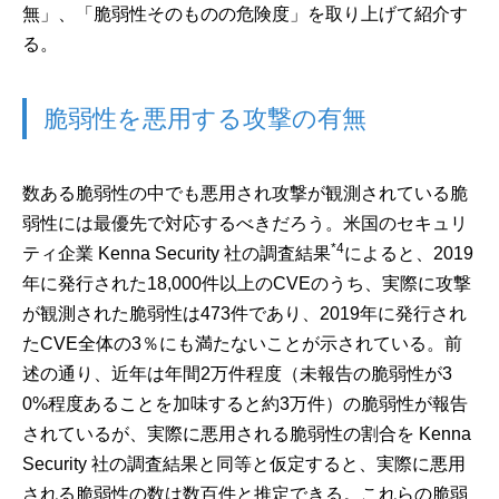
無」、「脆弱性そのものの危険度」を取り上げて紹介す
る。
脆弱性を悪用する攻撃の有無
数ある脆弱性の中でも悪用され攻撃が観測されている脆
弱性には最優先で対応するべきだろう。米国のセキュリ
*4
ティ企業 Kenna Security 社の調査結果
によると、2019
年に発行された18,000件以上のCVEのうち、実際に攻撃
が観測された脆弱性は473件であり、2019年に発行され
たCVE全体の3％にも満たないことが示されている。前
述の通り、近年は年間2万件程度（未報告の脆弱性が3
0%程度あることを加味すると約3万件）の脆弱性が報告
されているが、実際に悪用される脆弱性の割合を Kenna
Security 社の調査結果と同等と仮定すると、実際に悪用
される脆弱性の数は数百件と推定できる。これらの脆弱