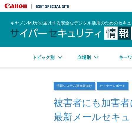
キヤノンマーケティングジャパン株式会社
ESET SPECIAL SITE
キヤノンMJがお届けする安全なデジタル活用のためのセキュ
トピック別
立場別
キー
情報システム担当者向け
セミナーレポート
被害者にも加害者
最新メールセキュ