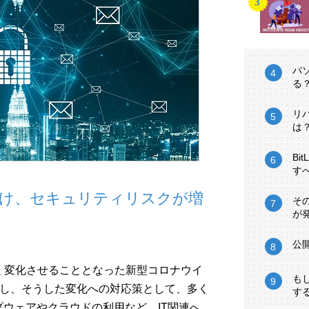
パ
る
リ
は
Bi
す
受け、セキュリティリスクが増
そ
が
公
く変化させることとなった新型コロナウイ
も
過し、そうした変化への対応策として、多く
す
グループウェアやクラウドの利用など、IT関連へ