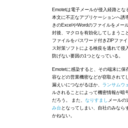
Emotetは電子メールが侵入経路と
本文に不正なアプリケーションへ誘導
きのExcelやWordのファイルを
封後、マクロを有効化してしまうこと
ファイルをパスワード付きZIPファ
ス対策ソフトによる検疫を逃れて侵
防げない要因の1つとなっている。
Emotetに感染すると、その端末
容などの営業機密などが窃取されて
漏えいにつながるほか、
ランサムウ
ルされることによって機密情報が暗
だろう。 また、
なりすまし
メールの
み台
となってしまい、自社のみなら
かねない。