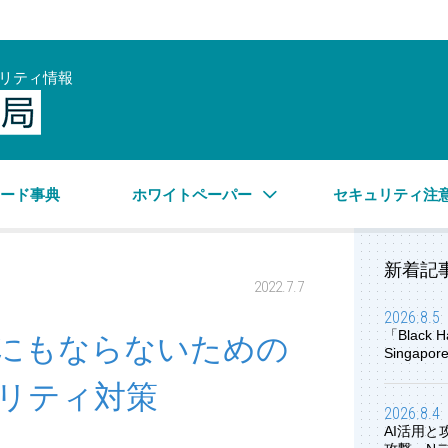
リティ情報
サイバーセキュリティ情報局
ワード事典
ホワイトペーパー
セキュリティ注
新着記
2022.7.7
2026.8.5
「Black H
にもならないための
Singap
リティ対策
2026.8.4
AI活用