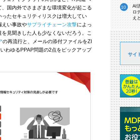
A
て、国内外でさまざまな環境変化が起こる
ロ
いったセキュリティリスクは増大してい
え
漏えい事故や
サプライチェーン攻撃
によっ
道を見聞きした人も少なくないだろう。こ
ア
の再流行と、メールの添付ファイルをZI
いわゆるPPAP問題の2点をピックアップ
サイ