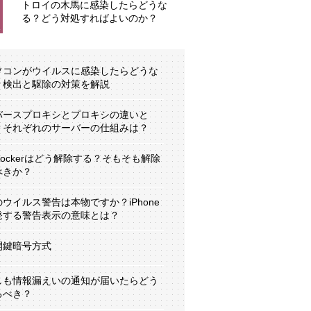
トロイの木馬に感染したらどうな
る？どう対処すればよいのか？
ソコンがウイルスに感染したらどうな
？検出と駆除の対策を解説
バースプロキシとプロキシの違いと
？それぞれのサーバーの仕組みは？
tLockerはどう解除する？そもそも解除
べきか？
のウイルス警告は本物ですか？iPhone
発する警告表示の意味とは？
開鍵暗号方式
しも情報漏えいの通知が届いたらどう
るべき？