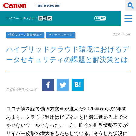
キヤノンマーケティングジャパン株式会社
ESET SPECIAL SITE
サイバーセキュリティ情報局
ESET
2022.6.28
情報システム担当者向け
セミナーレポート
ハイブリッドクラウド環境におけるデ
ータセキュリティの課題と解決策とは
この記事をシェア
コロナ禍を経て働き方変革が進んだ2020年からの2年間
あまり。クラウド利用はビジネスを円滑に進める上で欠
かせないツールとなった。一方、昨今の世界情勢不安が
サイバー攻撃の増大をもたらしている。そうした状況に