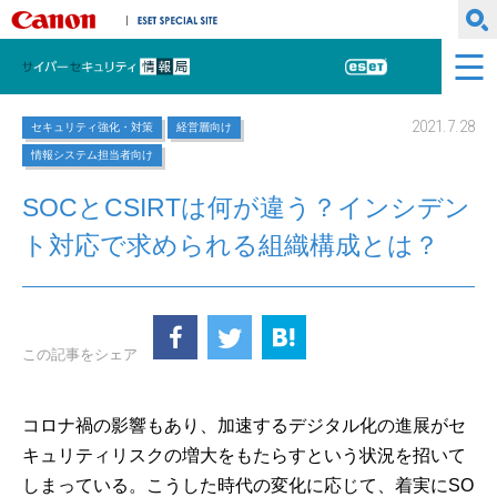
キヤノンマーケティングジャパン株式会社
ESET SPECIAL SITE
サイバーセキュリティ情報局
ESET
2021.7.28
セキュリティ強化・対策
経営層向け
情報システム担当者向け
SOCとCSIRTは何が違う？インシデン
ト対応で求められる組織構成とは？
この記事をシェア
コロナ禍の影響もあり、加速するデジタル化の進展がセ
キュリティリスクの増大をもたらすという状況を招いて
しまっている。こうした時代の変化に応じて、着実にSO