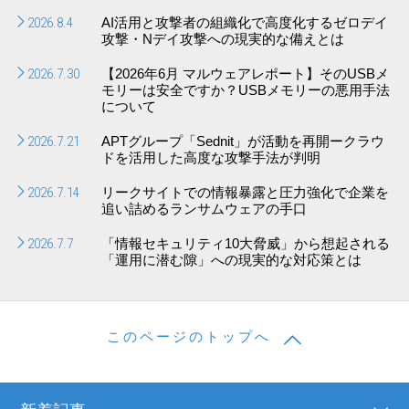
2026.8.4
AI活用と攻撃者の組織化で高度化するゼロデイ
攻撃・Nデイ攻撃への現実的な備えとは
2026.7.30
【2026年6月 マルウェアレポート】そのUSBメ
モリーは安全ですか？USBメモリーの悪用手法
について
2026.7.21
APTグループ「Sednit」が活動を再開ークラウ
ドを活用した高度な攻撃手法が判明
2026.7.14
リークサイトでの情報暴露と圧力強化で企業を
追い詰めるランサムウェアの手口
2026.7.7
「情報セキュリティ10大脅威」から想起される
「運用に潜む隙」への現実的な対応策とは
このページのトップへ