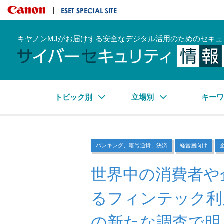
キヤノンマーケティングジャパン株式会社
ESET SPECIAL SITE
キヤノンMJがお届けする安全なデジタル活用のためのセキュ
トピック別
立場別
キー
バンキング、暗号通貨、決済
経営層向け
世界中の消費者や
るフィンテック利
の新たな調査で明