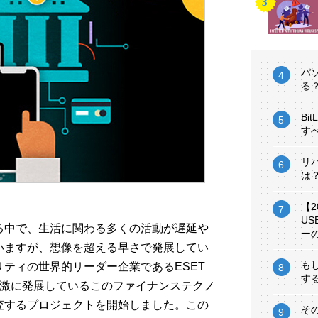
パ
る
Bi
す
リ
は
【
U
る中で、生活に関わる多くの活動が遅延や
ー
いますが、想像を超える早さで発展してい
も
ティの世界的リーダー企業であるESET
す
急激に発展しているこのファイナンステクノ
査するプロジェクトを開始しました。この
そ