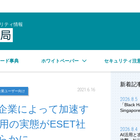
リティ情報
サイバーセキュリティ情報局
ワード事典
ホワイトペーパー
セキュリティ注
新着記
2021.6.16
企業ユーザー向け
2026.8.5
「Black H
企業によって加速す
Singap
用の実態がESET社
2026.8.4
AI活用
らかに