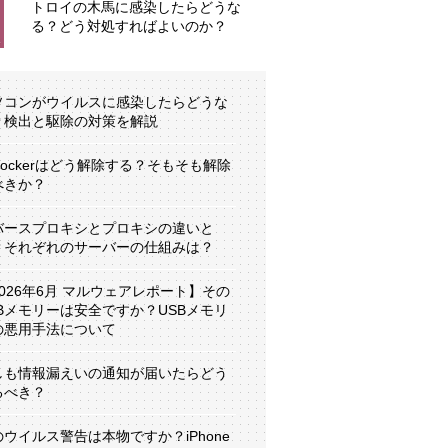
トロイの木馬に感染したらどうな
る？どう対処すればよいのか？
ソコンがウイルスに感染したらどうな
？検出と駆除の対策を解説
tLockerはどう解除する？そもそも解除
べきか？
バースプロキシとプロキシの違いと
？それぞれのサーバーの仕組みは？
2026年6月 マルウェアレポート】その
SBメモリーは安全ですか？USBメモリ
の悪用手法について
しも情報漏えいの通知が届いたらどう
るべき？
のウイルス警告は本物ですか？iPhone