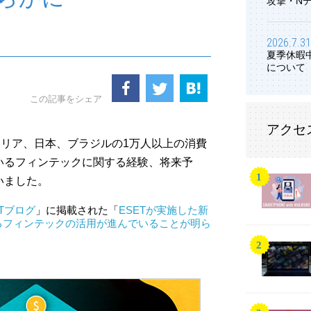
攻撃・N
2026.7.31
夏季休暇
について
この記事をシェア
アクセ
ラリア、日本、ブラジルの1万人以上の消費
いるフィンテックに関する経験、将来予
いました。
ETブログ
」に掲載された「
ESETが実施した新
るフィンテックの活用が進んでいることが明ら