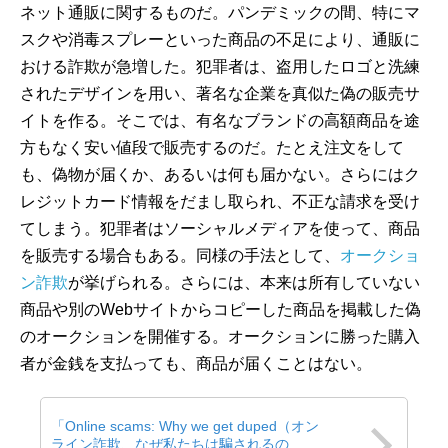
ネット通販に関するものだ。パンデミックの間、特にマ
スクや消毒スプレーといった商品の不足により、通販に
おける詐欺が急増した。犯罪者は、盗用したロゴと洗練
されたデザインを用い、著名な企業を真似た偽の販売サ
イトを作る。そこでは、有名なブランドの高額商品を途
方もなく安い値段で販売するのだ。たとえ注文をして
も、偽物が届くか、あるいは何も届かない。さらにはク
レジットカード情報をだまし取られ、不正な請求を受け
てしまう。犯罪者はソーシャルメディアを使って、商品
を販売する場合もある。同様の手法として、
オークショ
ン詐欺
が挙げられる。さらには、本来は所有していない
商品や別のWebサイトからコピーした商品を掲載した偽
のオークションを開催する。オークションに勝った購入
者が金銭を支払っても、商品が届くことはない。
「Online scams: Why we get duped（オン
ライン詐欺、なぜ私たちは騙されるの