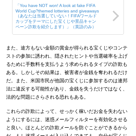
「You have NOT won! A look at fake FIFA
World Cup?themed lotteries and giveaways
（あなたは当選していない！FIFAワールド
カップをテーマにした宝くじや景品キャン
ペーン詐欺を紹介します）」（英語のみ）
また、途方もない金額の賞金が得られる宝くじやコンテ
ストの参加に誘われ、隠されたヒントや当選確率を上げ
るために手数料を支払うよう求められるタイプの詐欺も
ある。しかしその結果は、被害者が金銭を奪われるだけ
だ。また、米国市民が他国の宝くじに参加するのは連邦
法に違反する可能性があり、金銭を失うだけではなく、
法的な問題にさらされる恐れもある。
これらの詐欺によって、せっかく稼いだお金を失わない
ようにするには、迷惑メールフィルターを有効化させる
と良い。ほとんどの詐欺メールを防ぐことができるから
だ。もし迷惑メールが入り込んできても、自分が宝くじ