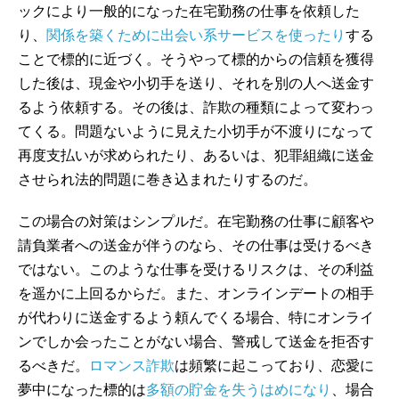
ックにより一般的になった在宅勤務の仕事を依頼した
り、
関係を築くために出会い系サービスを使ったり
する
ことで標的に近づく。そうやって標的からの信頼を獲得
した後は、現金や小切手を送り、それを別の人へ送金す
るよう依頼する。その後は、詐欺の種類によって変わっ
てくる。問題ないように見えた小切手が不渡りになって
再度支払いが求められたり、あるいは、犯罪組織に送金
させられ法的問題に巻き込まれたりするのだ。
この場合の対策はシンプルだ。在宅勤務の仕事に顧客や
請負業者への送金が伴うのなら、その仕事は受けるべき
ではない。このような仕事を受けるリスクは、その利益
を遥かに上回るからだ。また、オンラインデートの相手
が代わりに送金するよう頼んでくる場合、特にオンライ
ンでしか会ったことがない場合、警戒して送金を拒否す
るべきだ。
ロマンス詐欺
は頻繁に起こっており、恋愛に
夢中になった標的は
多額の貯金を失うはめになり
、場合