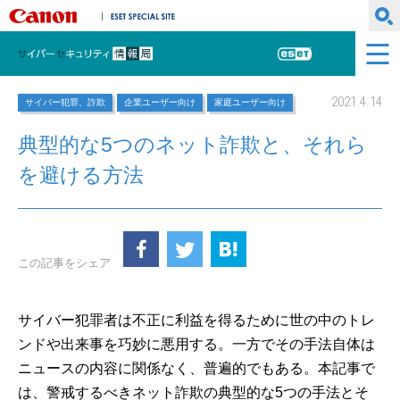
キヤノンマーケティングジャパン株式会社
ESET SPECIAL SITE
サイバーセキュリティ情報局
ESET
2021.4.14
サイバー犯罪、詐欺
企業ユーザー向け
家庭ユーザー向け
典型的な5つのネット詐欺と、それら
を避ける方法
この記事をシェア
サイバー犯罪者は不正に利益を得るために世の中のトレ
ンドや出来事を巧妙に悪用する。一方でその手法自体は
ニュースの内容に関係なく、普遍的でもある。本記事で
は、警戒するべきネット詐欺の典型的な5つの手法とそ