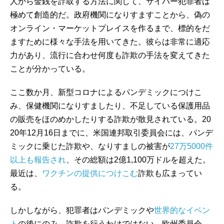
人から金銭を詐取する方法に関して、サイバー犯罪者は
極めて創造的だ。政府機関になりすますことから、偽の
オンライン・マーケットプレイスを作るまで、標的をだ
ますために様々な手法を用いてきた。彼らは非常に適応
力があり、流行に合わせ何度も詐欺の手法を変えてきた
ことが分かっている。
ここ数か月、新型コロナによるパンデミックにつけこ
み、保健機関になりすましたり、不足している保護用品
の販売をほのめかしたりする詐欺が散見されている。20
20年12月16日までに、米国連邦取引委員会には、パンデ
ミックに乗じた詐欺や、なりすましの被害が
27万5000件
以上も報告され
、その総額は2億1,100万ドルを超えた。
最近は、
ワクチンの提供につけこむ
詐欺も広まってい
る。
しかしながら、犯罪者はパンデミックや
世界的なイベン
ト
の後にのみ、詐欺を行うわけではない。欧州委員会