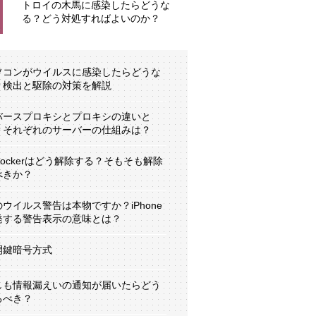
トロイの木馬に感染したらどうな
る？どう対処すればよいのか？
ソコンがウイルスに感染したらどうな
？検出と駆除の対策を解説
バースプロキシとプロキシの違いと
？それぞれのサーバーの仕組みは？
tLockerはどう解除する？そもそも解除
べきか？
のウイルス警告は本物ですか？iPhone
発する警告表示の意味とは？
開鍵暗号方式
しも情報漏えいの通知が届いたらどう
るべき？