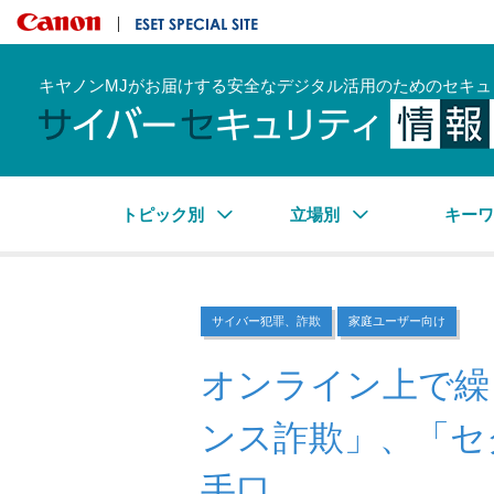
キヤノンマーケティングジャパン株式会社
ESET SPECIAL SITE
キヤノンMJがお届けする安全なデジタル活用のためのセキュ
トピック別
立場別
キー
サイバー犯罪、詐欺
家庭ユーザー向け
オンライン上で繰
ンス詐欺」、「セ
手口