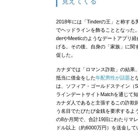
見えてくる
2018年には「Tinderの王」と
でヘッドラインを飾ることとなった。
derやMeeticのようなデートア
げる。その後、自身の「家族」に関
促した。
カナダでは「ロマンス詐欺」の結果
抵当に借金をした
年配男性が話題
と
は、ソフィア・ゴールドステイン（Soph
ラインデートサイトMatchを通じ
カナダ人であると主張するこの詐欺
う名目でたびたび金銭を要求するよ
の8か月間で、合計19回にわたりマ
ドル以上（約6000万円）を送金して