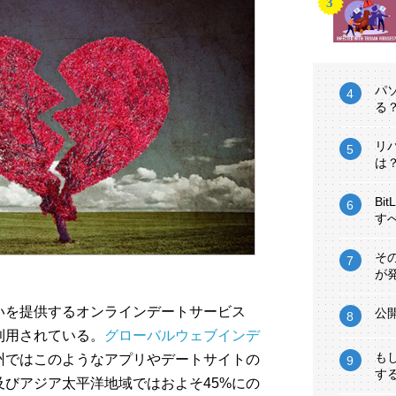
パ
る
リ
は
Bi
す
そ
が
いを提供するオンラインデートサービス
公
利用されている。
グローバルウェブインデ
も
州ではこのようなアプリやデートサイトの
す
及びアジア太平洋地域ではおよそ45%にの