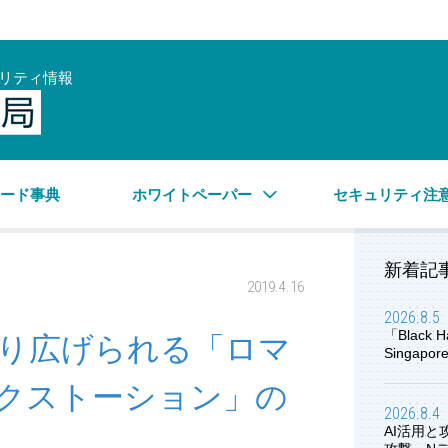
リティ情報
サイバーセキュリティ情報局
ワード事典
ホワイトペーパー
セキュリティ注
新着記
2019.4.16
2026.8.5
「Black H
り広げられる「ロマ
Singap
クストーション」の
2026.8.4
AI活用