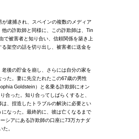
称する男が逮捕され、スペインの複数のメディア
他の詐欺師と同様に、この詐欺師は、Tin
プリ経由で被害者と知り合い、信頼関係を築き上
する架空の話を切り出し、被害者に送金を
、老後の貯金を崩し、さらには自分の家を
なった。妻に先立たれたこの67歳の男性
ia Goldstein）と名乗る詐欺師にオン
て知り合った。知り合ってしばらくすると、
師は、捏造したトラブルの解決に必要とい
うになった。最終的に、彼は亡くなるまで
レーシアにある詐欺師の口座に73万カナダ
いた。