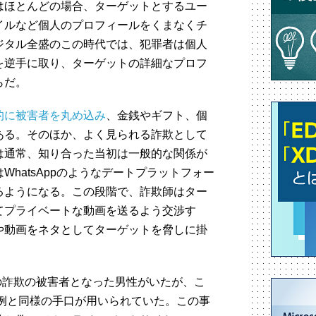
はほとんどの場合、ターゲットとするユー
イルなど個人のプロフィールをくまなくチ
ジタル全盛のこの時代では、犯罪者は個人
を逆手に取り、ターゲットの詳細なプロフ
らだ。
的に被害者を丸め込み
、金銭やギフト、個
ある。そのほか、よく見られる詐欺として
は通常、知り合った当初は一般的な関係が
hatsAppのようなデートプラットフォー
るようになる。この段階で、詐欺師はター
てプライベートな動画を送るよう交渉す
や動画をネタとしてターゲットを脅しに掛
種の詐欺の被害者となった男性がいたが、こ
事例と同様の手口が用いられていた。この事