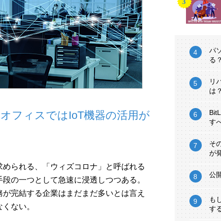
パ
る
リ
は
Bi
オフィスではIoT機器の活用が
す
そ
が
求められる、「ウィズコロナ」と呼ばれる
公
手段の一つとして急速に浸透しつつある。
務が完結する企業はまだまだ多いとは言え
も
なくない。
す