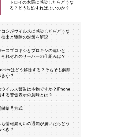
トロイの木馬に感染したらどうな
る？どう対処すればよいのか？
ソコンがウイルスに感染したらどうな
？検出と駆除の対策を解説
バースプロキシとプロキシの違いと
？それぞれのサーバーの仕組みは？
tLockerはどう解除する？そもそも解除
べきか？
のウイルス警告は本物ですか？iPhone
発する警告表示の意味とは？
開鍵暗号方式
しも情報漏えいの通知が届いたらどう
るべき？