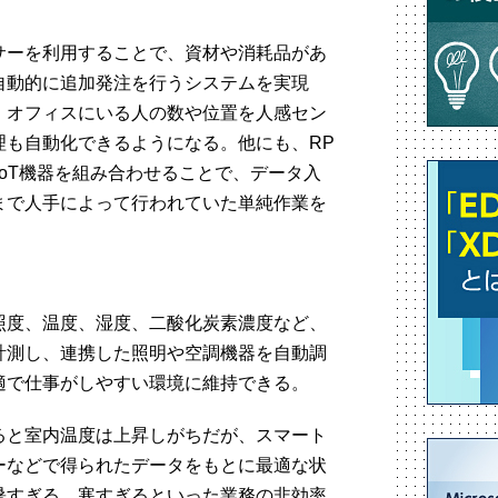
サーを利用することで、資材や消耗品があ
自動的に追加発注を行うシステムを実現
、オフィスにいる人の数や位置を人感セン
理も自動化できるようになる。他にも、RP
ation）とIoT機器を組み合わせることで、データ入
まで人手によって行われていた単純作業を
照度、温度、湿度、二酸化炭素濃度など、
計測し、連携した照明や空調機器を自動調
適で仕事がしやすい環境に維持できる。
ると室内温度は上昇しがちだが、スマート
ーなどで得られたデータをもとに最適な状
暑すぎる、寒すぎるといった業務の非効率