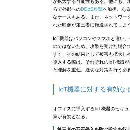
が拡大する可能性もある。他にも、
ろで外部への
DDoS攻撃
へ加担、あ
なケースもある。また、ネットワー
れた映像が第三者に転送されてしま
IoT機器はパソコンやスマホと違い
のではないため、攻撃を受けた場合
すく、その結果として被害も拡大しや
導入する際は、それぞれのIoT機器
と理解を重ね、適切な対策を行う必
IoT機器に対する有効
オフィスに導入するIoT機器のセキ
策が有効となる。
第三者の不正侵入を防ぐ設定を行