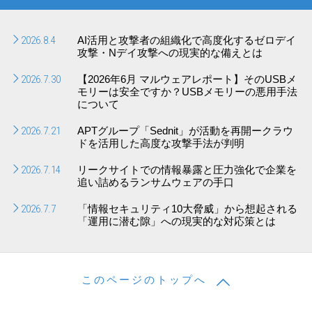
2026.8.4
AI活用と攻撃者の組織化で高度化するゼロデイ
攻撃・Nデイ攻撃への現実的な備えとは
2026.7.30
【2026年6月 マルウェアレポート】そのUSBメ
モリーは安全ですか？USBメモリーの悪用手法
について
2026.7.21
APTグループ「Sednit」が活動を再開ークラウ
ドを活用した高度な攻撃手法が判明
2026.7.14
リークサイトでの情報暴露と圧力強化で企業を
追い詰めるランサムウェアの手口
2026.7.7
「情報セキュリティ10大脅威」から想起される
「運用に潜む隙」への現実的な対応策とは
このページのトップへ