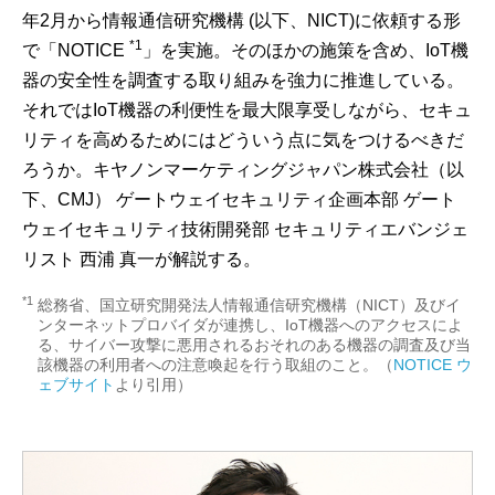
年2月から情報通信研究機構 (以下、NICT)に依頼する形
*1
で「NOTICE
」を実施。そのほかの施策を含め、IoT機
器の安全性を調査する取り組みを強力に推進している。
それではIoT機器の利便性を最大限享受しながら、セキュ
リティを高めるためにはどういう点に気をつけるべきだ
ろうか。キヤノンマーケティングジャパン株式会社（以
下、CMJ） ゲートウェイセキュリティ企画本部 ゲート
ウェイセキュリティ技術開発部 セキュリティエバンジェ
リスト 西浦 真一が解説する。
*1
総務省、国立研究開発法人情報通信研究機構（NICT）及びイ
ンターネットプロバイダが連携し、IoT機器へのアクセスによ
る、サイバー攻撃に悪用されるおそれのある機器の調査及び当
該機器の利用者への注意喚起を行う取組のこと。（
NOTICE ウ
ェブサイト
より引用）