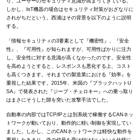
り、ユーザーのセキュリティ意識が高まってきている。
しかし、IoT機器の場合はセキュリティ対策がおざなりに
されがちだという。西浦はその背景を以下のように説明
する。
「情報セキュリティの3要素として『機密性』、『安全
性』、『可用性』が知られますが、可用性ばかりに注力
し、安全性に対する意識が高くなかったのです。安全性
を高めようとすると、レスポンスも悪化する上、コスト
も高くつきます。それまでの製造業における『効率』を
重視した結果です。2015年、米国の『ブラックハットU
SA』で発表された『ジープ・チェロキー』への乗っ取り
はまさにそうした隙を突いた攻撃手法でした。
自動車の内部ではTCP/IPとは別系統で稼働するCANネッ
トワークが動いており、動作的に軽い制御を実現してい
ました。しかし、このCANネットワークは軽快な動作を
重視したあまり、偽の信号を受け付けないという仕様に