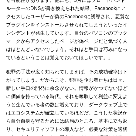
る可能性があります。他にも、3月にはブロードバンド
ルーターのDNSが書き換えられた結果、Facebookにア
クセスしたユーザーが偽のFacebookに誘導され、悪質な
プラグインをインストールさせられてしまうといったイ
ンシデントが発生しています。自分のパソコンのブック
マークからアクセスしたページが偽ページだと気づく人
はほとんどいないでしょう。それほど手口は巧みになっ
ているということは覚えておいてほしいです。」
犯罪の手法が広く知られてしまえば、その成功確率は下
がってしまう。だからこそ、犯罪を企む者たちは日々、
新しい手口の開発に余念がない。情報がかつてないほど
に価値を持っている時代、それを奪取して利益に変えよ
うと企んでいる者の数は増えており、ダークウェブ上で
はエコシステムが確立しているほどだ。こうした状況か
ら自分自身を守るためには結局のところ、基本に立ち返
り、セキュリティソフトの導入など、必要な対策を適切