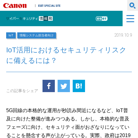
キヤノンマーケティングジャパン株式会社
ESET SPECIAL SITE
サイバーセキュリティ情報局
ESET
2019.10.9
IoT
情報システム担当者向け
IoT活用におけるセキュリティリスク
に備えるには？
この記事をシェア
5G回線の本格的な運用が秒読み間近になるなど、IoT普
及に向けた整備が進みつつある。しかし、本格的な普及
フェーズに向け、セキュリティ面がおざなりになってい
ることを懸念する声が上がっている。実際、政府は2019