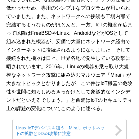
低かったため、専用のシンプルなプログラムが用いられ
ていました。また、ネットワークへの接続も工場内部で
完結するようなものがほとんど。一方、IoTの概念が広ま
って以降はFreeBSDやLinux、AndroidなどがOSとして
組み込まれた機器が、安価で大量にネットワーク経由で
インターネットに接続されるようになりました。そして
接続された機器は日々、世界各地で発生している攻撃に
晒されています。2016年、Linuxの機器を乗っ取り大規
模なネットワーク攻撃に組み込むマルウェア「Mirai」が
大きなトピックとなりましたが、この件はIoT機器の危険
性を世間に知らしめるきっかけとして象徴的なインシデ
ントだといえるでしょう。」と西浦はIoTのセキュリティ
上の課題の変化についてこのように述べる。
Linux IoTデバイスを狙う「Mirai」ボットネッ
トの拡散とDDoS攻撃に注意