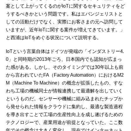
案として上がってくるのがIoTに関するセキュリティをど
うするべきかという問題です。私はエバンジェリストと
しての活動だけでなく、実際にお客さまの元へ訪問して
いますが、近年IoTに関する案件が増えてきています。」
と西浦はIoTをめぐる状況について説明する。
IoTという言葉自体はドイツが発端の「インダストリー4.
0」と同時期の2013年ごろ、日本国内でも認知が広まっ
た感がある。しかし、そのタイミングでは30年以上も前
から言われていたFA（Factory Automation）におけるM2
M（Machine To Machine）の概念が拡張したもの、すな
わち工場の機械同士が情報連携して最適解を出していく
というものだ。センサーや機械に組み込まれたチップか
ら発せられた情報をクラウドに集約し、最適な製造過程
を導き出すことで工場の生産性向上を成し遂げるための
テクノロジーで、産業用途が前提となっていた。ここ数
年でその概念は大きく変化し、現在ではインターネット