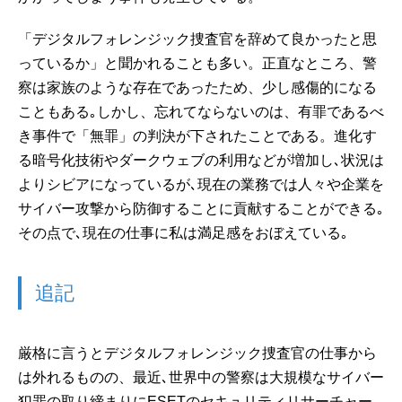
「デジタルフォレンジック捜査官を辞めて良かったと思
っているか」と聞かれることも多い。正直なところ、警
察は家族のような存在であったため、少し感傷的になる
こともある｡しかし、忘れてならないのは、有罪であるべ
き事件で「無罪」の判決が下されたことである。進化す
る暗号化技術やダークウェブの利用などが増加し､状況は
よりシビアになっているが､現在の業務では人々や企業を
サイバー攻撃から防御することに貢献することができる｡
その点で､現在の仕事に私は満足感をおぼえている｡
追記
厳格に言うとデジタルフォレンジック捜査官の仕事から
は外れるものの、最近､世界中の警察は大規模なサイバー
犯罪の取り締まりにESETのセキュリティリサーチャー