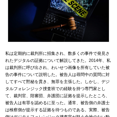
私は定期的に裁判所に招集され、数多くの事件で発見さ
れたデジタルの証拠について解説してきた。2014年、私
は裁判所に呼び出され、わいせつ画像を所有していた被
告の事件について説明した。被告人は尋問中の質問に対
してすべて黙秘を貫き、無罪を主張した。しかし、デジ
タルフォレンジック捜査班での経験を持つ専門家とし
て、裁判官、陪審団、弁護団に証拠を提示したところ、
被告人は有罪を認めるに至った。通常、被告側の弁護士
は検察側が提示する証拠を待つものである。実際、被告
側はデジタルフォレンジック捜査官が疑う余地のない動