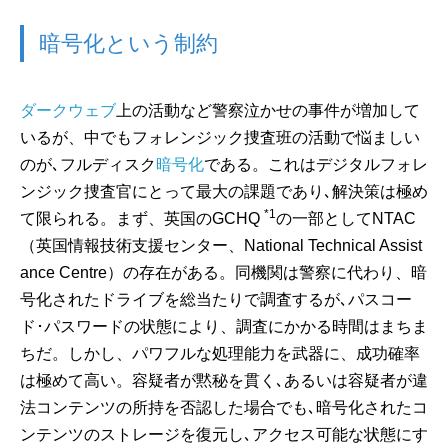
暗号化という制約
ダークウェブ
上の活動など警察泣かせの事件が増加して
いるが、中でもフォレンジック捜査班の活動で悩ましい
のが､フルディスク
暗号化
である。これはデジタルフォレ
ンジック捜査官にとって最大の課題であり､解決策は極め
*1
て限られる。まず、英国のGCHQ
の一部としてNTAC
（英国情報技術支援センター、National Technical Assist
ance Centre）の存在がある。同機関は警察に代わり、暗
号化されたドライブを総当たりで調査するが､パスコー
ド･パスワードの状態により、調査にかかる時間はまちま
ちだ。しかし、パワフルな処理能力を武器に、成功確率
は極めて高い。容疑者が黙秘を貫く､あるいは容疑者が違
法コンテンツの所持を否認した場合でも､暗号化されたコ
ンテンツのストレージを復元し､アクセス可能な状態にす