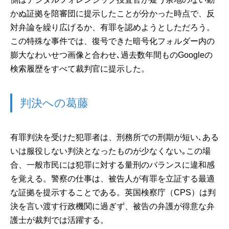
かぬ証拠を陪審団に提示したことが分かった時点で、反
対弁論を繰り広げるか、有罪を認めようとしただろう。
この特殊な事件では、復号できた暗号化フォルダー内の
膨大なわいせつ画像と合わせ､過去数年間ものGoogleの
検索履歴をすべて裁判官に提示した。
判決への葛藤
有罪判決を受けた犯罪者は、刑務所での刑期が短い､ある
いは服役しない判決となったものが少なくない｡この場
合、一般市民には犯罪に対する量刑のバランスに違和感
を覚える。警察の仕事は、被告人が有罪を立証する最適
な証拠を提示することである。英国検察庁（CPS）は判
決を言い渡す行政機関に過ぎず、被告の弁護が得意な弁
護士が裁判では活躍する。