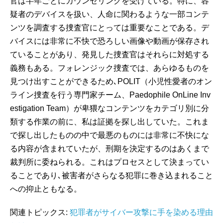
官は半年ごとにカウンセリングを受けている。特に、容
疑者のデバイスを扱い、人命に関わるような一部コンテ
ンツを調査する捜査官にとっては重要なことである。デ
バイスには非常に不快で恐ろしい画像や動画が保存され
ていることがあり、発見した捜査官はそれらに対処する
義務もある。フォレンジック捜査では、あらゆるものを
見つけ出すことができるため､POLIT（小児性愛者のオン
ライン捜査を行う専門家チーム、Paedophile OnLine Inv
estigation Team）が卑猥なコンテンツをカテゴリ別に分
類する作業の前に、私は証拠を探し出していた。これま
で探し出したものの中で最悪のものには非常に不快にな
る内容が含まれていたが、刑期を決定するのはあくまで
裁判所に委ねられる。これはプロセスとして決まってい
ることであり､被害者がさらなる犯罪に巻き込まれること
への抑止ともなる。
関連トピックス:
犯罪者がサイバー攻撃に手を染める理由