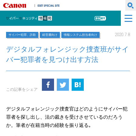
キヤノンマーケティングジャパン株式会社
ESET SPECIAL SITE
サイバーセキュリティ情報局
ESET
2020.7.8
サイバー犯罪、詐欺
経営層向け
情報システム担当者向け
デジタルフォレンジック捜査班がサイ
バー犯罪者を見つけ出す方法
この記事をシェア
デジタルフォレンジック捜査官はどのようにサイバー犯
罪者を探し出し、法の裁きを受けさせているのだろう
か。筆者が在籍当時の経験を振り返る｡