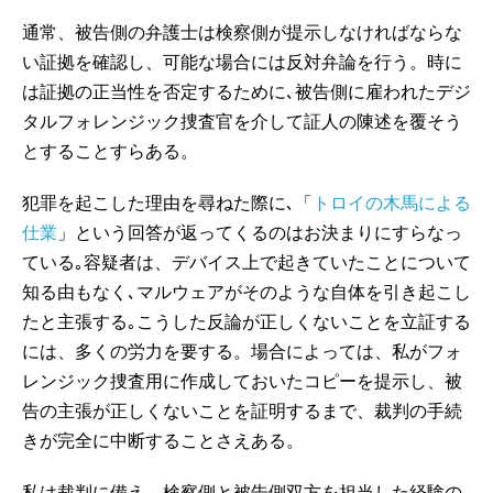
通常、被告側の弁護士は検察側が提示しなければならな
い証拠を確認し、可能な場合には反対弁論を行う。時に
は証拠の正当性を否定するために､被告側に雇われたデジ
タルフォレンジック捜査官を介して証人の陳述を覆そう
とすることすらある。
犯罪を起こした理由を尋ねた際に､「
トロイの木馬による
仕業
」という回答が返ってくるのはお決まりにすらなっ
ている｡容疑者は、デバイス上で起きていたことについて
知る由もなく､マルウェアがそのような自体を引き起こし
たと主張する｡こうした反論が正しくないことを立証する
には、多くの労力を要する。場合によっては、私がフォ
レンジック捜査用に作成しておいたコピーを提示し、被
告の主張が正しくないことを証明するまで、裁判の手続
きが完全に中断することさえある。
私は裁判に備え、検察側と被告側双方を担当した経験の