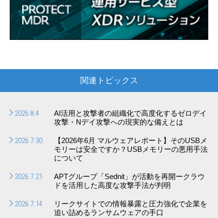
関連トピックス
2026.8.4
AI活用と攻撃者の組織化で高度化するゼロデイ
攻撃・Nデイ攻撃への現実的な備えとは
2026.7.30
【2026年6月 マルウェアレポート】そのUSBメ
モリーは安全ですか？USBメモリーの悪用手法
について
2026.7.21
APTグループ「Sednit」が活動を再開ークラウ
ドを活用した高度な攻撃手法が判明
2026.7.14
リークサイトでの情報暴露と圧力強化で企業を
追い詰めるランサムウェアの手口