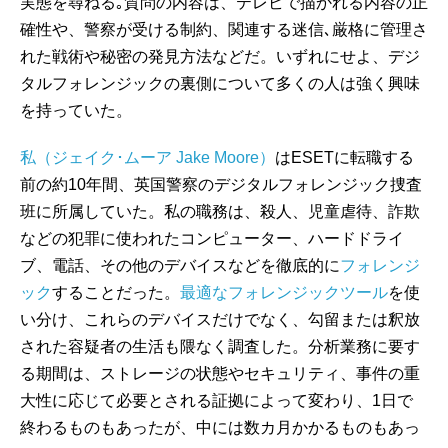
実態を尋ねる｡質問の内容は、テレビで描かれる内容の正
確性や、警察が受ける制約、関連する迷信､厳格に管理さ
れた戦術や秘密の発見方法などだ。いずれにせよ、デジ
タルフォレンジックの裏側について多くの人は強く興味
を持っていた。
私（ジェイク･ムーア Jake Moore）
はESETに転職する
前の約10年間、英国警察のデジタルフォレンジック捜査
班に所属していた。私の職務は、殺人、児童虐待、詐欺
などの犯罪に使われたコンピューター、ハードドライ
ブ、電話、その他のデバイスなどを徹底的に
フォレンジ
ック
することだった。
最適なフォレンジックツール
を使
い分け、これらのデバイスだけでなく、勾留または釈放
された容疑者の生活も隈なく調査した。分析業務に要す
る期間は、ストレージの状態やセキュリティ、事件の重
大性に応じて必要とされる証拠によって変わり、1日で
終わるものもあったが、中には数カ月かかるものもあっ