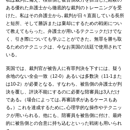
ある優れた弁護士から徹底的な裁判のトレーニングを受
けた。私はその弁護士から､裁判が日々直面している長所
と短所、そして勝訴または棄却にするための戦術につい
て教えてもらった。弁護士が用いるテクニックだけでな
く、引き際についても学ぶことができた。無罪を勝ち取
るためのテクニックは、今なお英国の法廷で使用されて
いる。
英国では、裁判官が被告人に有罪判決を下すには、疑う
余地のない全会一致（12-0）あるいは多数決（11-1また
は10-2）が必要となる。すなわち、被告側の弁護士が判
決を覆し、評決不能にするのに必要な陪審員は3人だけ
である｡（場合によっては､再審請求があるケースもあ
る｡）これを達成するために､心理学的な操作やテクニッ
クが用いられる。他にも、陪審員を被告側に付け、最終
的に被告側との合意に持ち込むといった戦術も用いられ