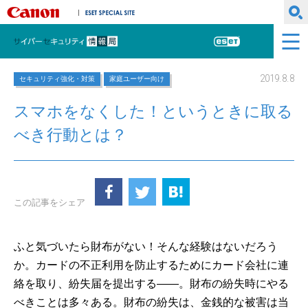
キヤノンマーケティングジャパン株式会社
ESET SPECIAL SITE
サイバーセキュリティ情報局
ESET
2019.8.8
セキュリティ強化・対策
家庭ユーザー向け
スマホをなくした！というときに取る
べき行動とは？
この記事をシェア
ふと気づいたら財布がない！そんな経験はないだろう
か。カードの不正利用を防止するためにカード会社に連
絡を取り、紛失届を提出する――。財布の紛失時にやる
べきことは多々ある。財布の紛失は、金銭的な被害は当