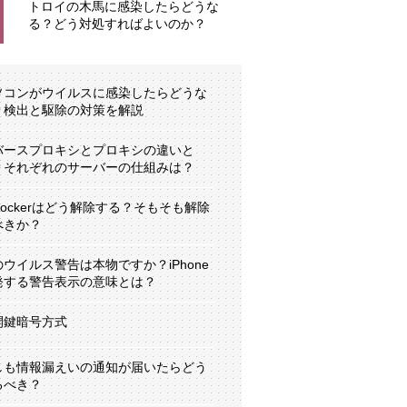
トロイの木馬に感染したらどうな
る？どう対処すればよいのか？
ソコンがウイルスに感染したらどうな
？検出と駆除の対策を解説
バースプロキシとプロキシの違いと
？それぞれのサーバーの仕組みは？
tLockerはどう解除する？そもそも解除
べきか？
のウイルス警告は本物ですか？iPhone
発する警告表示の意味とは？
開鍵暗号方式
しも情報漏えいの通知が届いたらどう
るべき？