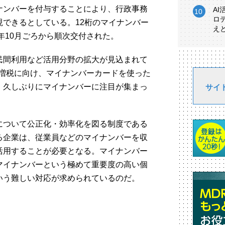
ナンバーを付与することにより、行政事務
A
ロ
できるとしている。12桁のマイナンバー
え
年10月ごろから順次交付された。
民間利用など活用分野の拡大が見込まれて
費税増税に向け、マイナンバーカードを使った
、久しぶりにマイナンバーに注目が集まっ
サイ
について公正化・効率化を図る制度である
る企業は、従業員などのマイナンバーを収
活用することが必要となる。マイナンバー
マイナンバーという極めて重要度の高い個
いう難しい対応が求められているのだ。