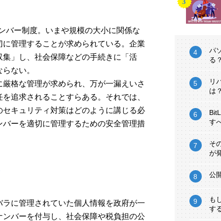
イナンバー制度。いまや規模の大小に関係な
切に管理することが求められている。企業
パ
収集」し、社会保障などの手続きに「活
る
ならない。
リ
に厳格な管理が求められ、万が一漏えいさ
は
任を追求されることすらある。それでは、
のセキュリティ対策はどのように講じる必
Bi
す
ンバーを適切に管理するための安全管理措
そ
が
要
公
も
バラに管理されていた個人情報を政府が一
す
ナンバーを付与し、社会保障や税負担の公