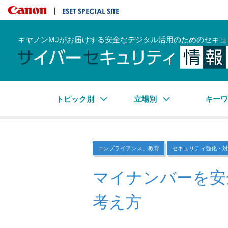
キヤノンマーケティングジャパン株式会社
ESET SPECIAL SITE
キヤノンMJがお届けする安全なデジタル活用のためのセキュ
トピック別
立場別
キー
コンプライアンス、教育
セキュリティ強化・対
マイナンバーを安
考え方