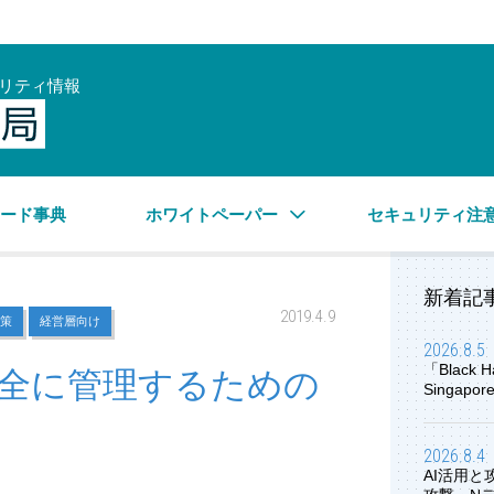
リティ情報
サイバーセキュリティ情報局
ワード事典
ホワイトペーパー
セキュリティ注
新着記
2019.4.9
策
経営層向け
2026.8.5
「Black H
全に管理するための
Singap
2026.8.4
AI活用