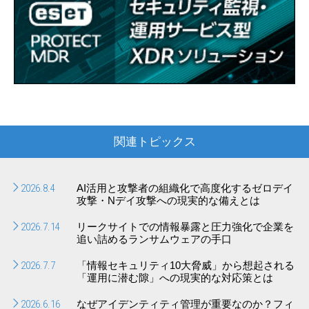
関連トピックス
2026.8.4
AI活用と攻撃者の組織化で高度化するゼロデイ
攻撃・Nデイ攻撃への現実的な備えとは
2026.7.14
リークサイトでの情報暴露と圧力強化で企業を
追い詰めるランサムウェアの手口
2026.7.7
「情報セキュリティ10大脅威」から想起される
「運用に潜む隙」への現実的な対応策とは
2026.6.16
なぜアイデンティティ管理が重要なのか？フィ