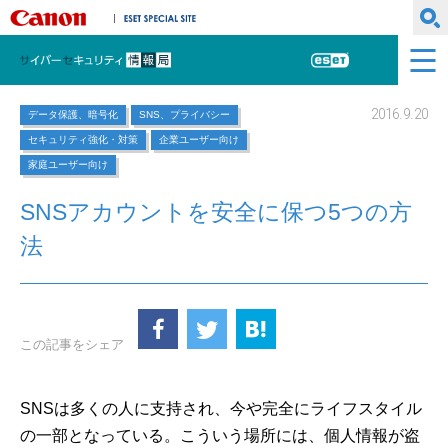
キヤノンマーケティングジャパン株式会社
ESET SPECIAL SITE
サイバーセキュリティ情報局
ESET
2016.9.20
データ保護、暗号化
SNS、プライバシー
セキュリティ強化・対策
企業ユーザー向け
家庭ユーザー向け
SNSアカウントを安全に保つ5つの方
法
この記事をシェア
SNSは多くの人に支持され、今や完全にライフスタイル
の一部となっている。こういう場所には、個人情報が盗