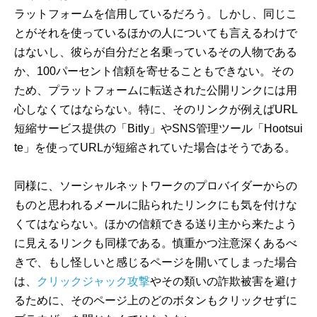
ラットフォームを信用しているだろう。しかし、同じこ
とがそれを使っているほかの人についても言えるわけで
はないし、彼らが自分だと名乗っているその人物である
か、100パーセント信頼を寄せることもできない。その
ため、プラットフォームに転送された公開リンクには用
心しなくてはならない。特に、そのリンクが例えばURL
短縮サービス提供の「Bitly」やSNS管理ツール「Hootsui
te」を使ってURLが短縮されていた場合はそうである。
同様に、ソーシャルネットワークのプロバイダーからの
ものと思われるメールに貼られたリンクにも気を付けな
くてはならない。ほかの信頼できる送り主から来たよう
に見えるリンクも同様である。慎重かつ注意深くあるべ
きで、もし怪しいと感じるページを開いてしまった場合
は、
クリックジャック攻撃
やその類いの詐欺被害を避け
るために、そのページ上のどのボタンもクリックせずに