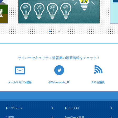
サイバーセキュリティ
情報局の最新情報を
チェック！
メールマガジン登録
@MalwareInfo_JP
RSSを購読
トップページ
トピック別
立場別
キーワード事典