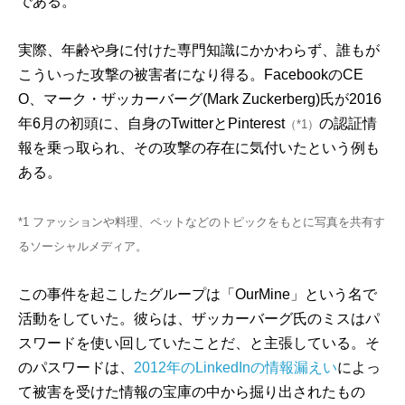
である。
実際、年齢や身に付けた専門知識にかかわらず、誰もが
こういった攻撃の被害者になり得る。FacebookのCE
O、マーク・ザッカーバーグ(Mark Zuckerberg)氏が2016
年6月の初頭に、自身のTwitterとPinterest
の認証情
（*1）
報を乗っ取られ、その攻撃の存在に気付いたという例も
ある。
*1 ファッションや料理、ペットなどのトピックをもとに写真を共有す
るソーシャルメディア。
この事件を起こしたグループは「OurMine」という名で
活動をしていた。彼らは、ザッカーバーグ氏のミスはパ
スワードを使い回していたことだ、と主張している。そ
のパスワードは、
2012年のLinkedInの情報漏えい
によっ
て被害を受けた情報の宝庫の中から掘り出されたもの