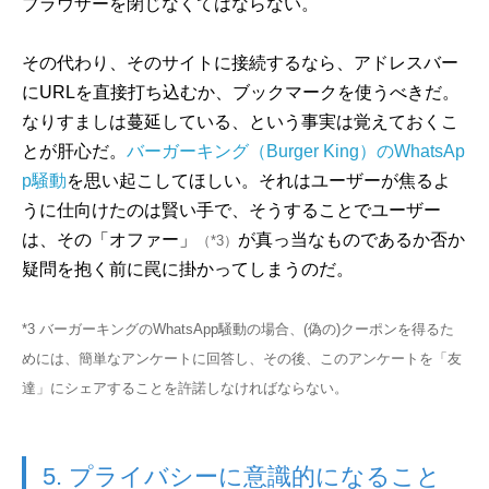
ブラウザーを閉じなくてはならない。
その代わり、そのサイトに接続するなら、アドレスバー
にURLを直接打ち込むか、ブックマークを使うべきだ。
なりすましは蔓延している、という事実は覚えておくこ
とが肝心だ。
バーガーキング（Burger King）のWhatsAp
p騒動
を思い起こしてほしい。それはユーザーが焦るよ
うに仕向けたのは賢い手で、そうすることでユーザー
は、その「オファー」
が真っ当なものであるか否か
（*3）
疑問を抱く前に罠に掛かってしまうのだ。
*3 バーガーキングのWhatsApp騒動の場合、(偽の)クーポンを得るた
めには、簡単なアンケートに回答し、その後、このアンケートを「友
達」にシェアすることを許諾しなければならない。
5. プライバシーに意識的になること